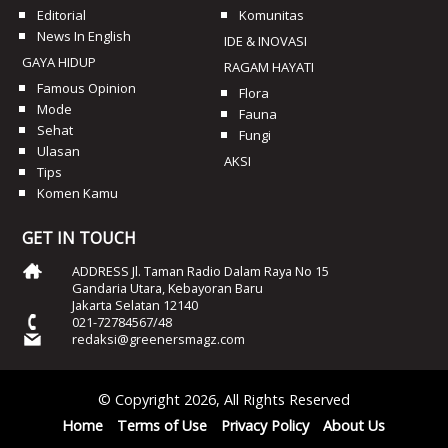
Editorial
Komunitas
News In English
IDE & INOVASI
GAYA HIDUP
RAGAM HAYATI
Famous Opinion
Flora
Mode
Fauna
Sehat
Fungi
Ulasan
AKSI
Tips
Komen Kamu
GET IN TOUCH
ADDRESS Jl. Taman Radio Dalam Raya No 15
Gandaria Utara, Kebayoran Baru
Jakarta Selatan 12140
021-72784567/48
redaksi@greenersmagz.com
© Copyright 2026, All Rights Reserved
Home
Terms of Use
Privacy Policy
About Us