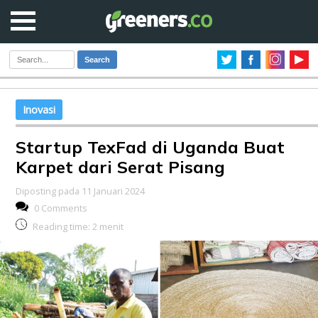
Search
Inovasi
Startup TexFad di Uganda Buat
Karpet dari Serat Pisang
Diposting pada 11 Januari 2024
0 Comments
Reading time:
2
menit