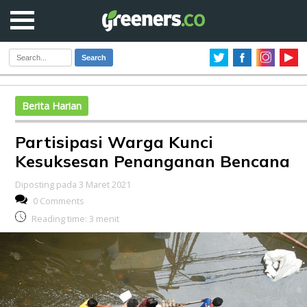
Search
Berita Harian
Partisipasi Warga Kunci
Kesuksesan Penanganan Bencana
Diposting pada 3 Maret 2021
0 Comments
Reading time:
3
menit