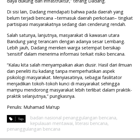
daya dukung dan infrastruktur,” terang Dadang.
Di sisi lain, Dadang mendapati bahwa pada daerah yang
belum terjadi bencana –termasuk daerah perkotaan– tingkat
partisipasi masyarakatnya sedang dan cenderung rendah.
Salah satunya, lanjutnya, masyarakat di kawasan utara
Bandung yang terancam dengan adanya sesar Lembang.
Lebih jauh, Dadang mereken warga setempat bersikap
‘sensitif’ dalam menerima informasi terkait risiko bencana.
“Kalau kita salah menyampaikan akan diusir. Hasil dari ilmuan
dan peneliti itu kadang tanpa memperhatikan aspek
psikologi masyarakat. Menyiasatinya, sebagai fasilitator
menjadikan tokoh-tokoh kunci di masyarakat sehingga
mampu mendorong masyarakat lebih terlibat dalam praktik-
praktik selanjutnya,” pungkasnya.
Penulis: Muhamad Ma’rup
badan nasional penanggulangan bencana
,
kepulauan mentawai
,
literasi bencana
,
penanggulangan bencana