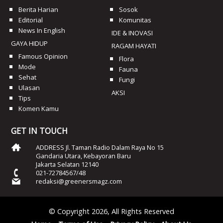
Berita Harian
Sosok
Editorial
Komunitas
News In English
IDE & INOVASI
GAYA HIDUP
RAGAM HAYATI
Famous Opinion
Flora
Mode
Fauna
Sehat
Fungi
Ulasan
AKSI
Tips
Komen Kamu
GET IN TOUCH
ADDRESS Jl. Taman Radio Dalam Raya No 15
Gandaria Utara, Kebayoran Baru
Jakarta Selatan 12140
021-72784567/48
redaksi@greenersmagz.com
© Copyright 2026, All Rights Reserved