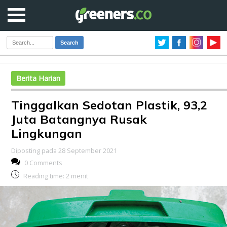
Search
Berita Harian
Tinggalkan Sedotan Plastik, 93,2
Juta Batangnya Rusak
Lingkungan
Diposting pada 28 September 2021
0 Comments
Reading time:
2
menit