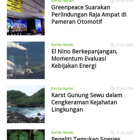
Berita Harian
31 Jul 2026
Greenpeace Suarakan
Perlindungan Raja Ampat di
Pameran Otomotif
Berita Harian
31 Jul 2026
El Nino Berkepanjangan,
Momentum Evaluasi
Kebijakan Energi
Berita Harian
31 Jul 2026
Karst Gunung Sewu dalam
Cengkeraman Kejahatan
Lingkungan
Berita Harian
31 Jul 2026
Peneliti Temukan Spesies