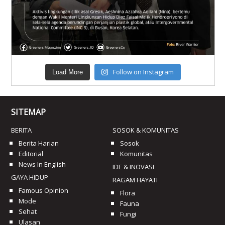
Follow on Instagram
Load More
SITEMAP
BERITA
SOSOK & KOMUNITAS
Berita Harian
Sosok
Editorial
Komunitas
News In English
IDE & INOVASI
GAYA HIDUP
RAGAM HAYATI
Famous Opinion
Flora
Mode
Fauna
Sehat
Fungi
Ulasan