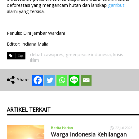
deforestasi yang mengancam hutan dan lanskap
gambut
alami yang tersisa.
Penulis: Dini Jembar Wardani
Editor: Indiana Malia
debat cawapres
,
greenpeace indonesia
,
krisis
iklim
ARTIKEL TERKAIT
Berita Harian
22 Jul 2026
Warga Indonesia Kehilangan