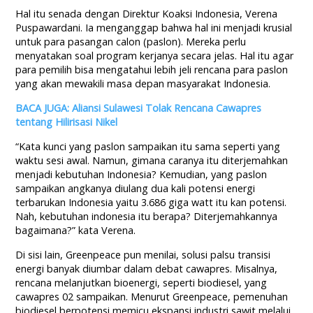
Hal itu senada dengan Direktur Koaksi Indonesia, Verena
Puspawardani. Ia menganggap bahwa hal ini menjadi krusial
untuk para
pasangan calon (paslon)
. Mereka perlu
menyatakan soal program kerjanya secara jelas. Hal itu agar
para pemilih bisa mengatahui lebih jeli rencana para paslon
yang akan mewakili masa depan masyarakat Indonesia.
BACA JUGA: Aliansi Sulawesi Tolak Rencana Cawapres
tentang Hilirisasi Nikel
“Kata kunci yang paslon sampaikan itu sama seperti yang
waktu sesi awal. Namun, gimana caranya itu diterjemahkan
menjadi kebutuhan Indonesia? Kemudian, yang paslon
sampaikan angkanya diulang dua kali potensi energi
terbarukan Indonesia yaitu 3.686 giga watt itu kan potensi.
Nah, kebutuhan indonesia itu berapa? Diterjemahkannya
bagaimana?” kata Verena.
Di sisi lain, Greenpeace pun menilai, solusi palsu transisi
energi banyak diumbar dalam debat cawapres. Misalnya,
rencana melanjutkan bioenergi, seperti biodiesel, yang
cawapres 02 sampaikan. Menurut Greenpeace, pemenuhan
biodiesel berpotensi memicu ekspansi industri sawit melalui