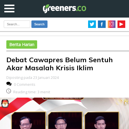
Search
Berita Harian
Debat Cawapres Belum Sentuh
Akar Masalah Krisis Iklim
Diposting pada 23 Januari 2024
0 Comments
Reading time:
3
menit