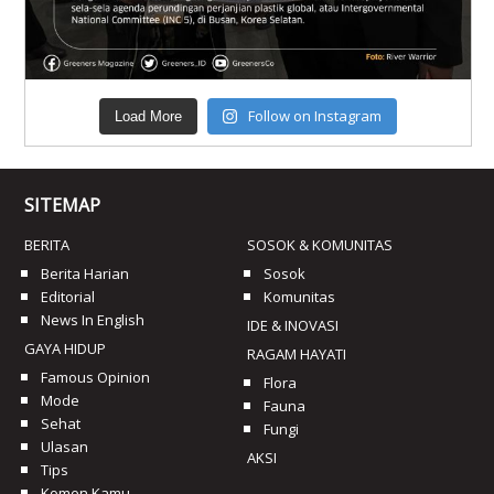
Follow on Instagram
Load More
SITEMAP
BERITA
SOSOK & KOMUNITAS
Berita Harian
Sosok
Editorial
Komunitas
News In English
IDE & INOVASI
GAYA HIDUP
RAGAM HAYATI
Famous Opinion
Flora
Mode
Fauna
Sehat
Fungi
Ulasan
AKSI
Tips
Komen Kamu