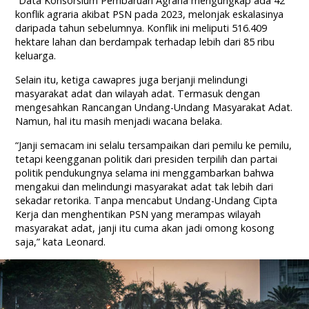
“Data Konsorsium Pembaruan Agraria mengungkap ada 42
konflik agraria akibat PSN pada 2023, melonjak eskalasinya
daripada tahun sebelumnya. Konflik ini meliputi 516.409
hektare lahan dan berdampak terhadap lebih dari 85 ribu
keluarga.
Selain itu, ketiga cawapres juga berjanji melindungi
masyarakat adat dan wilayah adat. Termasuk dengan
mengesahkan Rancangan Undang-Undang Masyarakat Adat.
Namun, hal itu masih menjadi wacana belaka.
“Janji semacam ini selalu tersampaikan dari pemilu ke pemilu,
tetapi keengganan politik dari presiden terpilih dan partai
politik pendukungnya selama ini menggambarkan bahwa
mengakui dan melindungi masyarakat adat tak lebih dari
sekadar retorika. Tanpa mencabut Undang-Undang Cipta
Kerja dan menghentikan PSN yang merampas wilayah
masyarakat adat, janji itu cuma akan jadi omong kosong
saja,” kata Leonard.