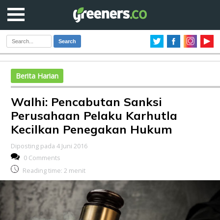
Search
Berita Harian
Walhi: Pencabutan Sanksi
Perusahaan Pelaku Karhutla
Kecilkan Penegakan Hukum
Diposting pada 4 Juni 2016
0 Comments
Reading time:
2
menit