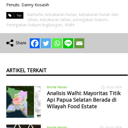
Penulis: Danny Kosasih
karhutla
,
kebakaran hutan
,
kebakaran hutan dan
lahan
,
kebakaran lahan
,
penegakan hukum
,
Penegakan hukum lingkungan
,
Walhi
ARTIKEL TERKAIT
Berita Harian
16 Jul 2026
Analisis Walhi: Mayoritas Titik
Api Papua Selatan Berada di
Wilayah Food Estate
Berita Harian
10 Jun 2026