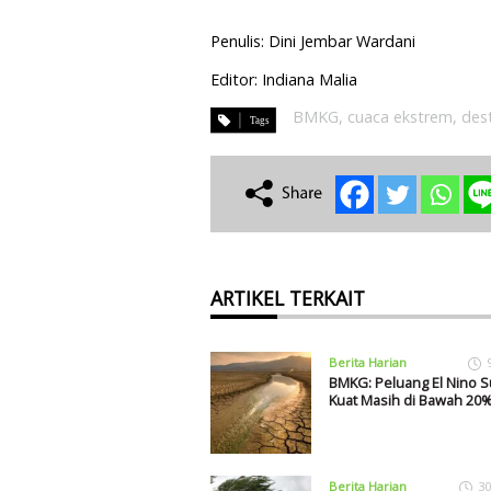
Penulis: Dini Jembar Wardani
Editor: Indiana Malia
BMKG
,
cuaca ekstrem
,
dest
ARTIKEL TERKAIT
Berita Harian
BMKG: Peluang El Nino 
Kuat Masih di Bawah 20
Berita Harian
30