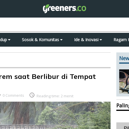
idup
Sosok & Komunitas
Ide & Inovasi
Ragam 
New
em saat Berlibur di Tempat
0 Comments
Reading time:
2
menit
Pali
Pi