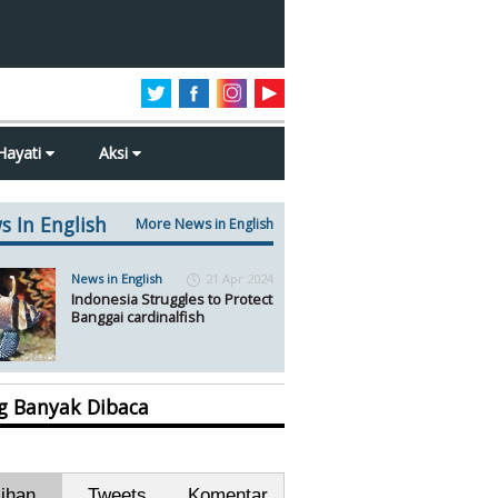
Hayati
Aksi
s In English
More News in English
News in English
21 Apr 2024
Indonesia Struggles to Protect
Banggai cardinalfish
ng Banyak Dibaca
lihan
Tweets
Komentar