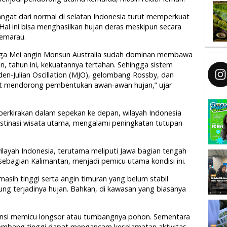
hangat dari normal di selatan Indonesia turut memperkuat
al ini bisa menghasilkan hujan deras meskipun secara
emarau.
gga Mei angin Monsun Australia sudah dominan membawa
n, tahun ini, kekuatannya tertahan. Sehingga sistem
en-Julian Oscillation (MJO), gelombang Rossby, dan
rut mendorong pembentukan awan-awan hujan,” ujar
kirakan dalam sepekan ke depan, wilayah Indonesia
stinasi wisata utama, mengalami peningkatan tutupan
wilayah Indonesia, terutama meliputi Jawa bagian tengah
 sebagian Kalimantan, menjadi pemicu utama kondisi ini.
masih tinggi serta angin timuran yang belum stabil
g terjadinya hujan. Bahkan, di kawasan yang biasanya
ensi memicu longsor atau tumbangnya pohon. Sementara
elombang tinggi dapat mengancam keselamatan aktivitas