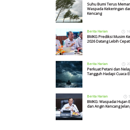
Suhu Bumi Terus Meman
Waspada Kekeringan da
Kencang
Berita Harian
16
BMKG Prediksi Musim K
2026 Datang Lebih Cepat
Berita Harian
2
Perkuat Petani dan Nela
Tangguh Hadapi Cuaca E
Berita Harian
BMKG: Waspadai Hujan 
dan Angin Kencang Jelan