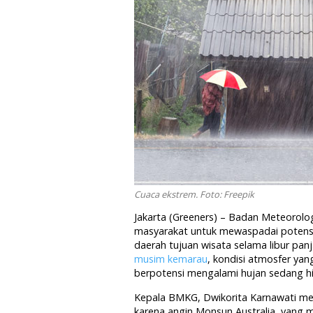
Cuaca ekstrem. Foto: Freepik
Jakarta (Greeners) – Badan Meteorologi
masyarakat untuk mewaspadai potensi 
daerah tujuan wisata selama libur pan
musim kemarau
, kondisi atmosfer ya
berpotensi mengalami hujan sedang hin
Kepala BMKG, Dwikorita Karnawati me
karena angin Monsun Australia, yang 