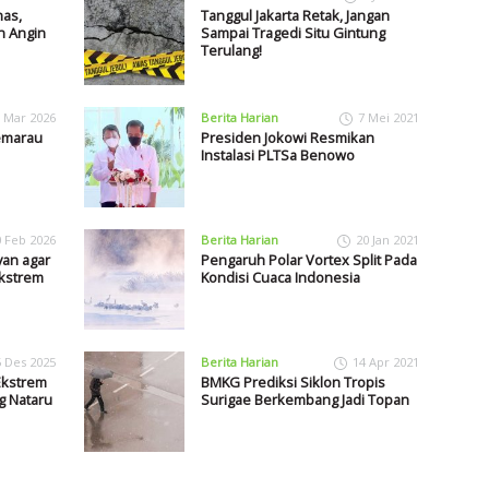
as,
Tanggul Jakarta Retak, Jangan
n Angin
Sampai Tragedi Situ Gintung
Terulang!
 Mar 2026
Berita Harian
7 Mei 2021
emarau
Presiden Jokowi Resmikan
Instalasi PLTSa Benowo
0 Feb 2026
Berita Harian
20 Jan 2021
yan agar
Pengaruh Polar Vortex Split Pada
kstrem
Kondisi Cuaca Indonesia
5 Des 2025
Berita Harian
14 Apr 2021
Ekstrem
BMKG Prediksi Siklon Tropis
g Nataru
Surigae Berkembang Jadi Topan