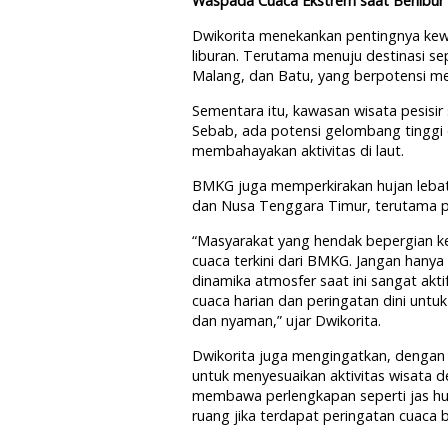
Waspada Cuaca Ekstrem saat Berlibur
Dwikorita menekankan pentingnya ke
liburan. Terutama menuju destinasi s
Malang, dan Batu, yang berpotensi me
Sementara itu, kawasan wisata pesisir
Sebab, ada potensi gelombang tinggi 
membahayakan aktivitas di laut.
BMKG juga memperkirakan hujan lebat 
dan Nusa Tenggara Timur, terutama p
“Masyarakat yang hendak bepergian ke
cuaca terkini dari BMKG. Jangan hany
dinamika atmosfer saat ini sangat akt
cuaca harian dan peringatan dini un
dan nyaman,” ujar Dwikorita.
Dwikorita juga mengingatkan, dengan 
untuk menyesuaikan aktivitas wisata d
membawa perlengkapan seperti jas huja
ruang jika terdapat peringatan cuaca b