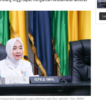
Lo
asyarakat waspadai cuaca ekstrem saat libur sekolah. Foto: BMKG