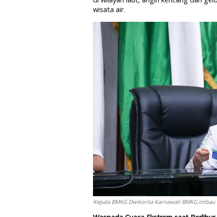
wisata air.
Kepala BMKG Dwikorita Karnawati BMKG imbau m