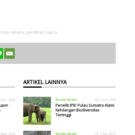
inasi wisata
,
peralihan cuaca
ARTIKEL LAINNYA
9 Apr 2026
Berita Harian
2 Jan 2026
Super
Peneliti IPB: Pulau Sumatra Alami
%
Kehilangan Biodiversitas
Tertinggi
 Mar 2026
Berita Harian
7 Jan 2023