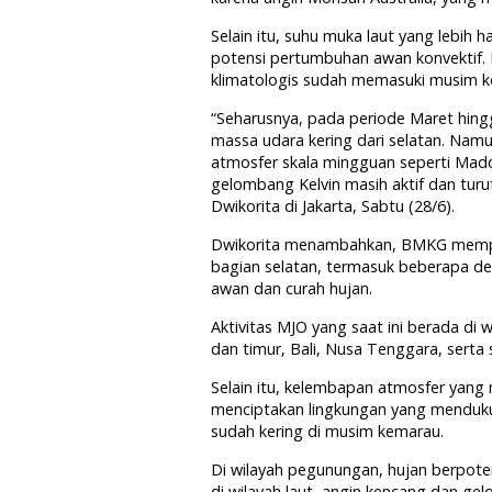
Selain itu, suhu muka laut yang lebih 
potensi pertumbuhan awan konvektif. H
klimatologis sudah memasuki musim k
“Seharusnya, pada periode Maret hin
massa udara kering dari selatan. Namu
atmosfer skala mingguan seperti Madd
gelombang Kelvin masih aktif dan tu
Dwikorita di Jakarta, Sabtu (28/6).
Dwikorita menambahkan, BMKG memper
bagian selatan, termasuk beberapa de
awan dan curah hujan.
Aktivitas MJO yang saat ini berada di 
dan timur, Bali, Nusa Tenggara, serta
Selain itu, kelembapan atmosfer yang 
menciptakan lingkungan yang mendukun
sudah kering di musim kemarau.
Di wilayah pegunungan, hujan berpot
di wilayah laut, angin kencang dan g