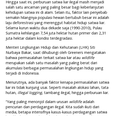
Hingga saat ini, perburuan satwa liar ilegal masih menjadi
salah satu ancaman yang paling besar bagi keberlanjutan
kehidupan satwa ini di alam. Selain itu, faktor lain penyebab
semakin hilangnya populasi hewan bertubuh besar ini adalah
laju deforestrasi yang merenggut habitat hidup satwa liar.
Selama kurun waktu dua dekade saja (1990-2010), Pulau
Sumatra kehilangan 7,54 juta hektar hutan primer dan 2,31
juta hektar dalam kondisi terdegradasi.
Menteri Lingkungan Hidup dan Kehutanan (LHK) Siti
Nurbaya Bakar, saat dihubungi oleh Greeners mengatakan
bahwa permasalahan terkait satwa liar atau
wildlife
merupakan salah satu masalah yang paling berat dari
akumulasi berbagai permasalahan lingkungan hidup yang
terjadi di Indonesia.
Menurutnya, ada banyak faktor kenapa permasalahan satwa
liar ini tidak kunjung usai. Seperti masalah alokasi lahan, tata
hutan,
illegal logging
, tambang ilegal, hingga perburuan liar.
“Yang paling menonjol dalam urusan
wildlife
adalah
pencurian dan perdagangan ilegal. Kita sudah ikuti dari
media, betapa intensifnya kasus-kasus perdagangan satwa