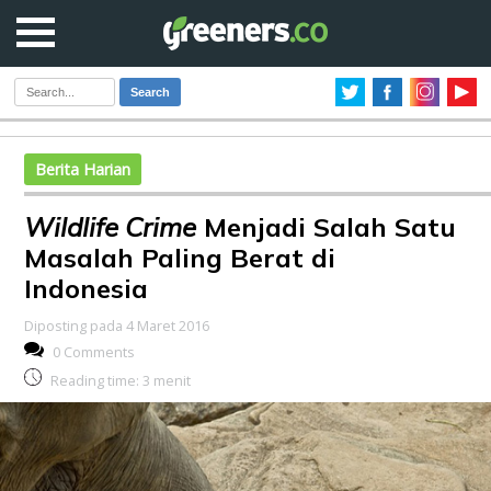
Search
Berita Harian
Wildlife Crime
Menjadi Salah Satu
Masalah Paling Berat di
Indonesia
Diposting pada 4 Maret 2016
0 Comments
Reading time:
3
menit