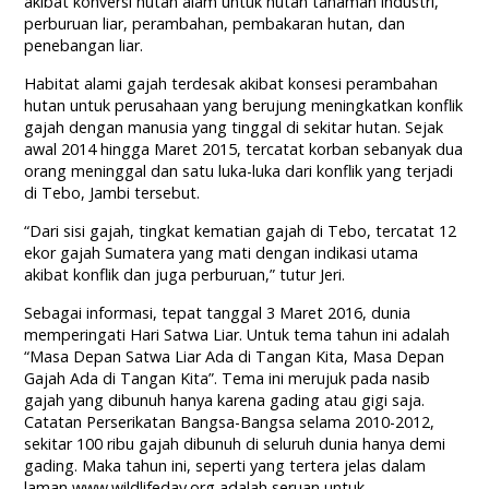
akibat konversi hutan alam untuk hutan tanaman industri,
perburuan liar, perambahan, pembakaran hutan, dan
penebangan liar.
Habitat alami gajah terdesak akibat konsesi perambahan
hutan untuk perusahaan yang berujung meningkatkan konflik
gajah dengan manusia yang tinggal di sekitar hutan. Sejak
awal 2014 hingga Maret 2015, tercatat korban sebanyak dua
orang meninggal dan satu luka-luka dari konflik yang terjadi
di Tebo, Jambi tersebut.
“Dari sisi gajah, tingkat kematian gajah di Tebo, tercatat 12
ekor gajah Sumatera yang mati dengan indikasi utama
akibat konflik dan juga perburuan,” tutur Jeri.
Sebagai informasi, tepat tanggal 3 Maret 2016, dunia
memperingati Hari Satwa Liar. Untuk tema tahun ini adalah
“Masa Depan Satwa Liar Ada di Tangan Kita, Masa Depan
Gajah Ada di Tangan Kita”. Tema ini merujuk pada nasib
gajah yang dibunuh hanya karena gading atau gigi saja.
Catatan Perserikatan Bangsa-Bangsa selama 2010-2012,
sekitar 100 ribu gajah dibunuh di seluruh dunia hanya demi
gading. Maka tahun ini, seperti yang tertera jelas dalam
laman www.wildlifeday.org adalah seruan untuk