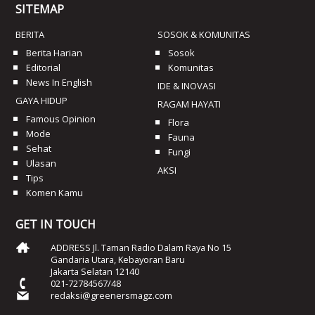
SITEMAP
BERITA
SOSOK & KOMUNITAS
Berita Harian
Sosok
Editorial
Komunitas
News In English
IDE & INOVASI
GAYA HIDUP
RAGAM HAYATI
Famous Opinion
Flora
Mode
Fauna
Sehat
Fungi
Ulasan
AKSI
Tips
Komen Kamu
GET IN TOUCH
ADDRESS Jl. Taman Radio Dalam Raya No 15
Gandaria Utara, Kebayoran Baru
Jakarta Selatan 12140
021-72784567/48
redaksi@greenersmagz.com