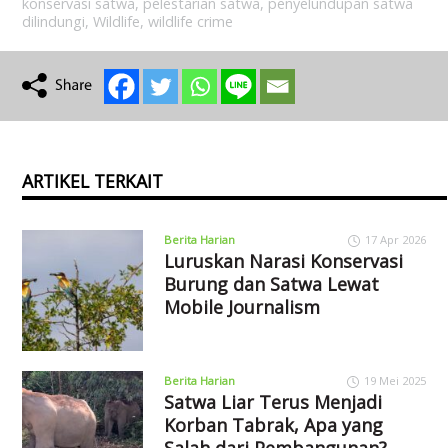
konservasi satwa
,
pelestarian satwa
,
penyelundupan satwa
dilindungi
,
Wildlife
,
wildlife crime
ARTIKEL TERKAIT
Berita Harian
17 Apr 2026
Luruskan Narasi Konservasi
Burung dan Satwa Lewat
Mobile Journalism
Berita Harian
19 Mei 2025
Satwa Liar Terus Menjadi
Korban Tabrak, Apa yang
Salah dari Pembangunan?