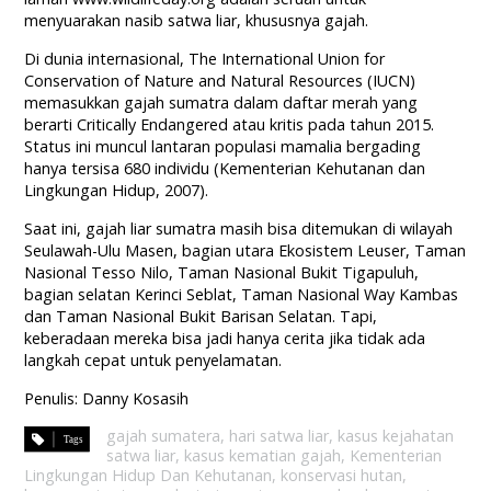
menyuarakan nasib satwa liar, khususnya gajah.
Di dunia internasional, The International Union for
Conservation of Nature and Natural Resources (IUCN)
memasukkan gajah sumatra dalam daftar merah yang
berarti Critically Endangered atau kritis pada tahun 2015.
Status ini muncul lantaran populasi mamalia bergading
hanya tersisa 680 individu (Kementerian Kehutanan dan
Lingkungan Hidup, 2007).
Saat ini, gajah liar sumatra masih bisa ditemukan di wilayah
Seulawah-Ulu Masen, bagian utara Ekosistem Leuser, Taman
Nasional Tesso Nilo, Taman Nasional Bukit Tigapuluh,
bagian selatan Kerinci Seblat, Taman Nasional Way Kambas
dan Taman Nasional Bukit Barisan Selatan. Tapi,
keberadaan mereka bisa jadi hanya cerita jika tidak ada
langkah cepat untuk penyelamatan.
Penulis: Danny Kosasih
gajah sumatera
,
hari satwa liar
,
kasus kejahatan
satwa liar
,
kasus kematian gajah
,
Kementerian
Lingkungan Hidup Dan Kehutanan
,
konservasi hutan
,