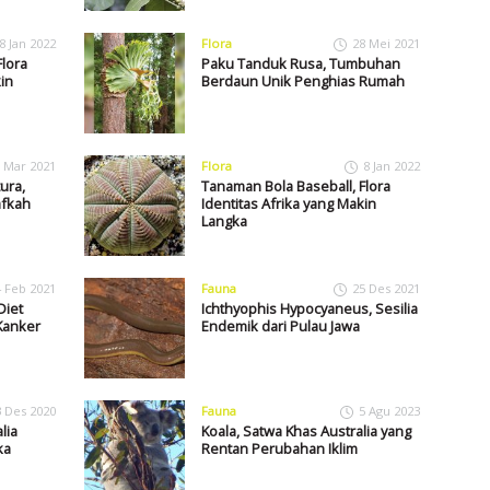
8 Jan 2022
Flora
28 Mei 2021
lora
Paku Tanduk Rusa, Tumbuhan
in
Berdaun Unik Penghias Rumah
 Mar 2021
Flora
8 Jan 2022
tura,
Tanaman Bola Baseball, Flora
afkah
Identitas Afrika yang Makin
Langka
4 Feb 2021
Fauna
25 Des 2021
Diet
Ichthyophis Hypocyaneus, Sesilia
Kanker
Endemik dari Pulau Jawa
3 Des 2020
Fauna
5 Agu 2023
lia
Koala, Satwa Khas Australia yang
ka
Rentan Perubahan Iklim