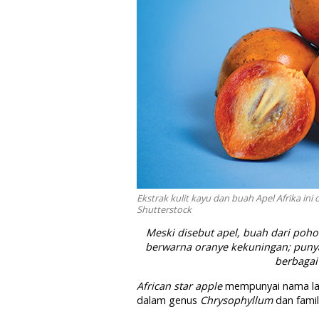
Ekstrak kulit kayu dan buah Apel Afrika in
Shutterstock
Meski disebut apel, buah dari pohon 
berwarna oranye kekuningan; punya
berbagai
African star apple
mempunyai nama la
dalam genus
Chrysophyllum
dan famil