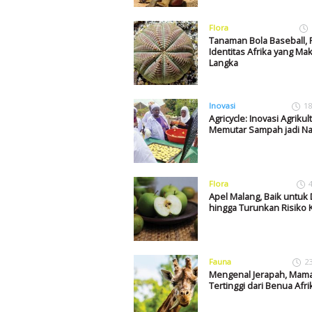
Flora
Tanaman Bola Baseball, F
Identitas Afrika yang Mak
Langka
Inovasi
18
Agricycle: Inovasi Agrikul
Memutar Sampah jadi N
Flora
Apel Malang, Baik untuk 
hingga Turunkan Risiko 
Fauna
2
Mengenal Jerapah, Mama
Tertinggi dari Benua Afri