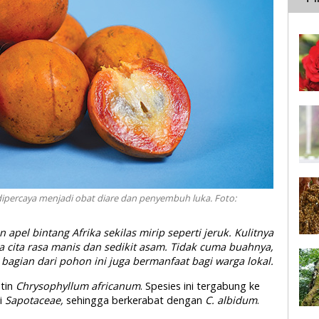
i dipercaya menjadi obat diare dan penyembuh luka. Foto:
apel bintang Afrika sekilas mirip seperti jeruk. Kulitnya
 cita rasa manis dan sedikit asam. Tidak cuma buahnya,
 bagian dari pohon ini juga bermanfaat bagi warga lokal.
tin
Chrysophyllum africanum
. Spesies ini tergabung ke
i
Sapotaceae,
sehingga berkerabat dengan
C. albidum
.