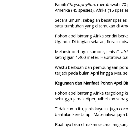
Famili
Chrysophyllum
membawahi 70 jen
Amerika (45 spesies), Afrika (15 spesie
Secara umum, sebagian besar spesies
satu tumbuhan yang ditemukan di Amer
Pohon apel bintang Afrika sendiri ber
Uganda. Di bagian selatan, flora ini b
Melansir berbagai sumber, jenis
C. af
ketinggian 1.400 meter. Habitatnya pa
Waktu berbuah dan pembungaan pohon
terjadi pada bulan April hingga Mei,
Kegunaan dan Manfaat Pohon Apel Bin
Pohon apel bintang Afrika tergolong ka
sehingga jamak diperjualbelikan sebaga
Tidak cuma itu, jenis kayu ini juga co
bantalan kereta api. Materialnya jug
Buahnya bisa dimakan secara langsung