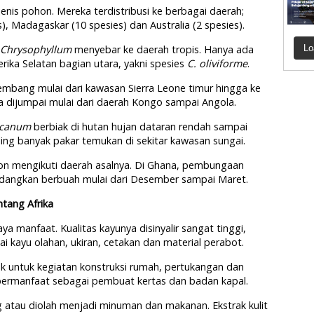
is pohon. Mereka terdistribusi ke berbagai daerah;
s), Madagaskar (10 spesies) dan Australia (2 spesies).
Chrysophyllum
menyebar ke daerah tropis. Hanya ada
Lo
ika Selatan bagian utara, yakni spesies
C. oliviforme
.
kembang mulai dari kawasan Sierra Leone timur hingga ke
isa dijumpai mulai dari daerah Kongo sampai Angola.
ricanum
berbiak di hutan hujan dataran rendah sampai
ling banyak pakar temukan di sekitar kawasan sungai.
 mengikuti daerah asalnya. Di Ghana, pembungaan
 sedangkan berbuah mulai dari Desember sampai Maret.
tang Afrika
ya manfaat. Kualitas kayunya disinyalir sangat tinggi,
i kayu olahan, ukiran, cetakan dan material perabot.
cok untuk kegiatan konstruksi rumah, pertukangan dan
a bermanfaat sebagai pembuat kertas dan badan kapal.
 atau diolah menjadi minuman dan makanan. Ekstrak kulit