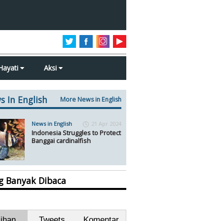
Hayati
Aksi
s In English
More News in English
News in English
21 Apr 2024
Indonesia Struggles to Protect
Banggai cardinalfish
ng Banyak Dibaca
lihan
Tweets
Komentar