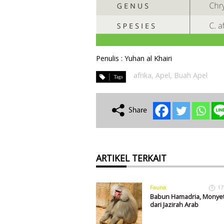
Penulis : Yuhan al Khairi
afrika
,
Apel
,
Buah Apel
ARTIKEL TERKAIT
Fauna
17
Babun Hamadria, Monyet
dari Jazirah Arab