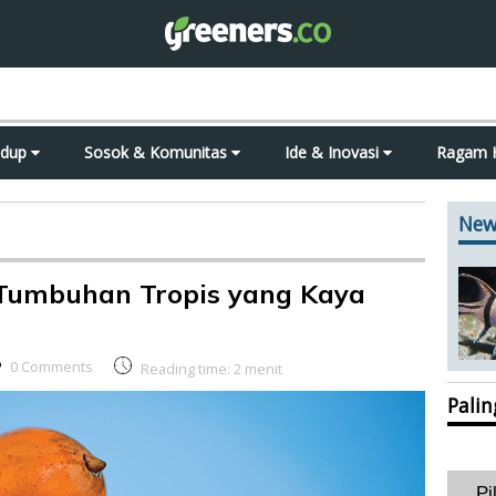
idup
Sosok & Komunitas
Ide & Inovasi
Ragam 
New
 Tumbuhan Tropis yang Kaya
0 Comments
Reading time:
2
menit
Pali
Pi