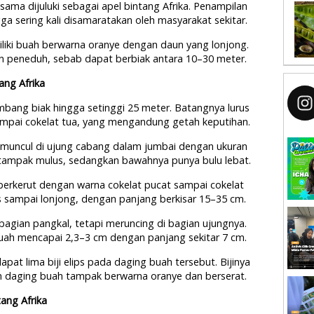
ama dijuluki sebagai apel bintang Afrika. Penampilan
a sering kali disamaratakan oleh masyarakat sekitar.
liki buah berwarna oranye dengan daun yang lonjong.
n peneduh, sebab dapat berbiak antara 10–30 meter.
ang Afrika
ang biak hingga setinggi 25 meter. Batangnya lurus
mpai cokelat tua, yang mengandung getah keputihan.
 muncul di ujung cabang dalam jumbai dengan ukuran
 tampak mulus, sedangkan bawahnya punya bulu lebat.
t berkerut dengan warna cokelat pucat sampai cokelat
s sampai lonjong, dengan panjang berkisar 15–35 cm.
bagian pangkal, tetapi meruncing di bagian ujungnya.
uah mencapai 2,3–3 cm dengan panjang sekitar 7 cm.
pat lima biji elips pada daging buah tersebut. Bijinya
n daging buah tampak berwarna oranye dan berserat.
ang Afrika