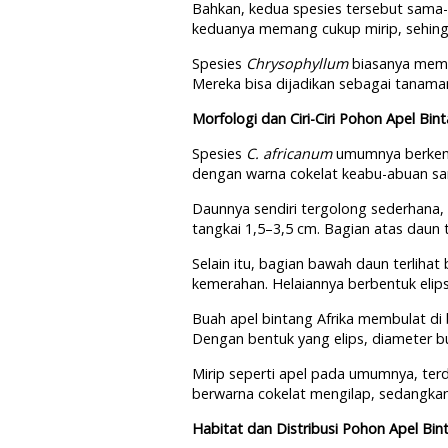
Bahkan, kedua spesies tersebut sama-s
keduanya memang cukup mirip, sehingg
Spesies
Chrysophyllum
biasanya memi
Mereka bisa dijadikan sebagai tanama
Morfologi dan Ciri-Ciri Pohon Apel Bint
Spesies
C. africanum
umumnya berkemb
dengan warna cokelat keabu-abuan sa
Daunnya sendiri tergolong sederhana,
tangkai 1,5–3,5 cm. Bagian atas daun
Selain itu, bagian bawah daun terliha
kemerahan. Helaiannya berbentuk elip
Buah apel bintang Afrika membulat di 
Dengan bentuk yang elips, diameter b
Mirip seperti apel pada umumnya, terda
berwarna cokelat mengilap, sedangka
Habitat dan Distribusi Pohon Apel Bint