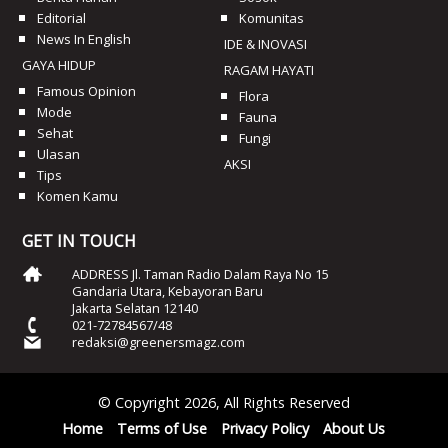
Editorial
Komunitas
News In English
IDE & INOVASI
GAYA HIDUP
RAGAM HAYATI
Famous Opinion
Flora
Mode
Fauna
Sehat
Fungi
Ulasan
AKSI
Tips
Komen Kamu
GET IN TOUCH
ADDRESS Jl. Taman Radio Dalam Raya No 15
Gandaria Utara, Kebayoran Baru
Jakarta Selatan 12140
021-72784567/48
redaksi@greenersmagz.com
© Copyright 2026, All Rights Reserved
Home
Terms of Use
Privacy Policy
About Us