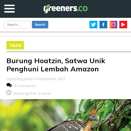
Search
Fauna
Burung Hoatzin, Satwa Unik
Penghuni Lembah Amazon
Diposting pada 9 September 2021
0 Comments
Reading time:
3
menit