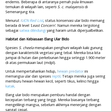
endemis. Beberapa di antaranya pernah pula ilmuwan
temukan di wilayah lain, seperti
S. c. malayensis
di
Semenanjung Kra.
Menurut
IUCN Red List
,
status konservasi ular bido memang
berada di level
‘Least Concern’.
Namun mereka tergolong
sebagai
satwa dilindungi
yang haram untuk diperjualbelikan.
Habitat dan Kebiasaan Elang Ular Bido
Spesies
S. cheela
merupakan penghuni wilayah kaki gunung
dengan karakteristik vegetasi yang tebal. Mereka bisa kita
jumpai di hutan dan perkebunan hingga setinggi 1.900 meter
di atas permukaan laut (mdpl).
Untuk mempertahankan hidup,
hewan predator
ini
memangsa ular dan spesies
reptil
. Tetapi mereka juga sering
memburu hewan-hewan kecil, seperti tikus, kelinci hingga
katak
.
Elang ular bido merupakan pemburu handal dengan
kecepatan terbang yang tinggi. Mereka biasanya terbang
mengelilingi mangsa, sebelum akhirnya menerjang dengan
sangat cepat.