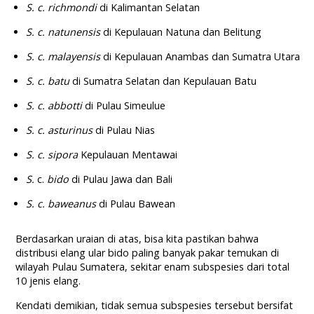
S.
c. richmondi
di Kalimantan Selatan
S. c. natunensis
di Kepulauan Natuna dan Belitung
S.
c. malayensis
di Kepulauan Anambas dan Sumatra Utara
S. c. batu
di Sumatra Selatan dan Kepulauan Batu
S.
c. abbotti
di Pulau Simeulue
S.
c. asturinus
di Pulau Nias
S. c. sipora
Kepulauan Mentawai
S.
c.
bido
di Pulau Jawa dan Bali
S.
c. baweanus
di Pulau Bawean
Berdasarkan uraian di atas, bisa kita pastikan bahwa
distribusi elang ular bido paling banyak pakar temukan di
wilayah Pulau Sumatera, sekitar enam subspesies dari total
10 jenis elang.
Kendati demikian, tidak semua subspesies tersebut bersifat