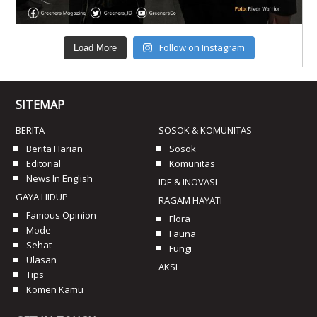
Follow on Instagram
Load More
SITEMAP
BERITA
SOSOK & KOMUNITAS
Berita Harian
Sosok
Editorial
Komunitas
News In English
IDE & INOVASI
GAYA HIDUP
RAGAM HAYATI
Famous Opinion
Flora
Mode
Fauna
Sehat
Fungi
Ulasan
AKSI
Tips
Komen Kamu