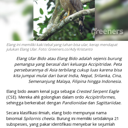
Elang ini memiliki kaki tebal yang tahan bisa ular, kerap mendapat
julukan Elang Ular. Foto: Greeners.co/Ady Kristanto
Elang Ular Bido atau Elang Bido adalah sejenis burung
pemangsa yang berasal dari keluarga
Accipitridae
. Peta
persebarannya di Asia terbilang cukup luas karena bisa
kita jumpai mulai dari barat India, Nepal, Srilanka, Cina,
Semenanjung Malaya, Filipina hingga Indonesia.
Elang bido awam kenal juga sebagai
Crested Serpent Eagle
(CSE). Mereka ahli golongkan dalam ordo
Accipitriformes,
sehingga berkerabat dengan
Pandionidae
dan
Sagittariidae.
Secara klasifikasi ilmiah, elang bido mempunyai nama
binomial
Spilornis cheela.
Burung ini memiliki setidaknya 21
subspesies, yang pakar identifikasi menyebar ke sejumlah