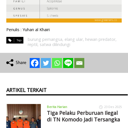
Penulis : Yuhan al Khairi
burung pemangsa
,
elang ular
,
hewan predator
,
reptil
,
satwa dilindungi
ARTIKEL TERKAIT
Berita Harian
23 Des 2025
Tiga Pelaku Perburuan Ilegal
di TN Komodo Jadi Tersangka