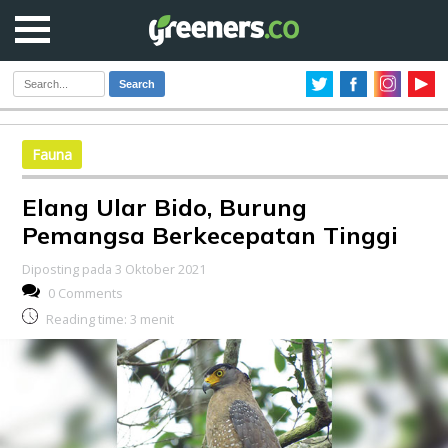
Search
Fauna
Elang Ular Bido, Burung
Pemangsa Berkecepatan Tinggi
Diposting pada 3 Oktober 2021
0 Comments
Reading time:
3
menit