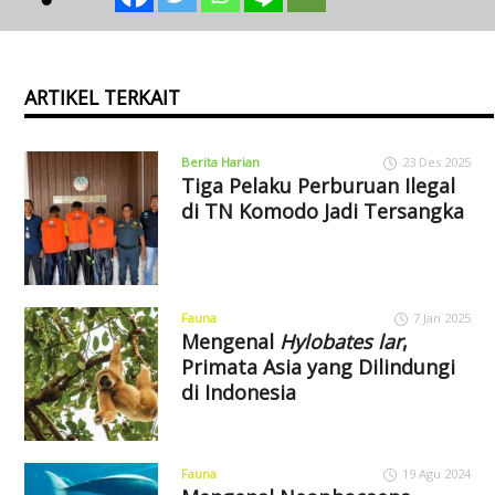
ARTIKEL TERKAIT
Berita Harian
23 Des 2025
Tiga Pelaku Perburuan Ilegal
di TN Komodo Jadi Tersangka
Fauna
7 Jan 2025
Mengenal
Hylobates lar
,
Primata Asia yang Dilindungi
di Indonesia
Fauna
19 Agu 2024