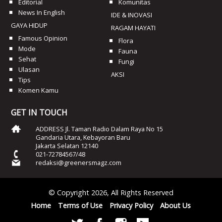
Editorial
Komunitas
News In English
IDE & INOVASI
GAYA HIDUP
RAGAM HAYATI
Famous Opinion
Flora
Mode
Fauna
Sehat
Fungi
Ulasan
AKSI
Tips
Komen Kamu
GET IN TOUCH
ADDRESS Jl. Taman Radio Dalam Raya No 15
Gandaria Utara, Kebayoran Baru
Jakarta Selatan 12140
021-72784567/48
redaksi@greenersmagz.com
© Copyright 2026, All Rights Reserved
Home
Terms of Use
Privacy Policy
About Us