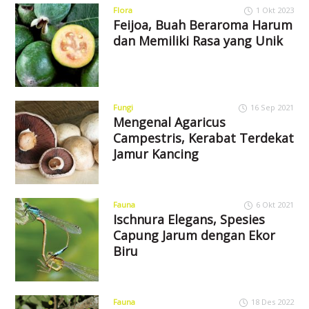
Flora
1 Okt 2023
Feijoa, Buah Beraroma Harum
dan Memiliki Rasa yang Unik
Fungi
16 Sep 2021
Mengenal Agaricus
Campestris, Kerabat Terdekat
Jamur Kancing
Fauna
6 Okt 2021
Ischnura Elegans, Spesies
Capung Jarum dengan Ekor
Biru
Fauna
18 Des 2022