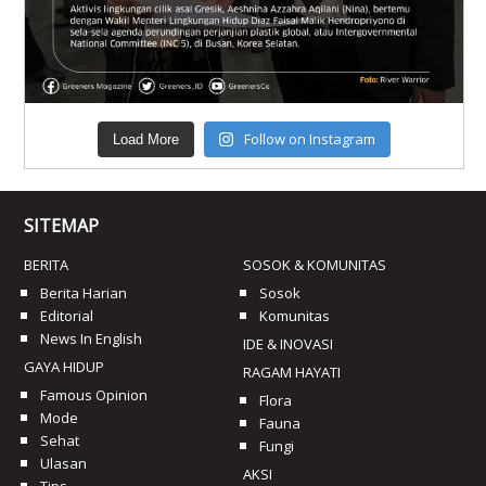
Follow on Instagram
Load More
SITEMAP
BERITA
SOSOK & KOMUNITAS
Berita Harian
Sosok
Editorial
Komunitas
News In English
IDE & INOVASI
GAYA HIDUP
RAGAM HAYATI
Famous Opinion
Flora
Mode
Fauna
Sehat
Fungi
Ulasan
AKSI