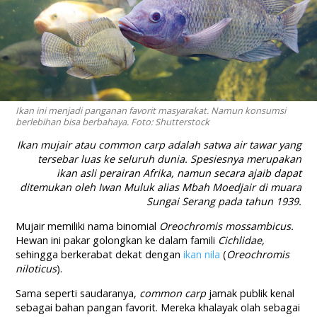
Ikan ini menjadi panganan favorit masyarakat. Namun konsumsi
berlebihan bisa berbahaya. Foto: Shutterstock
Ikan mujair atau
common carp
adalah satwa air tawar yang
tersebar luas ke seluruh dunia. Spesiesnya merupakan
ikan asli perairan Afrika, namun secara ajaib dapat
ditemukan oleh Iwan Muluk alias Mbah Moedjair di muara
Sungai Serang pada tahun 1939.
Mujair memiliki nama binomial
Oreochromis mossambicus.
Hewan ini pakar golongkan ke dalam famili
Cichlidae,
sehingga berkerabat dekat dengan
ikan nila
(
Oreochromis
niloticus
).
Sama seperti saudaranya,
common carp
jamak publik kenal
sebagai bahan pangan favorit. Mereka khalayak olah sebagai