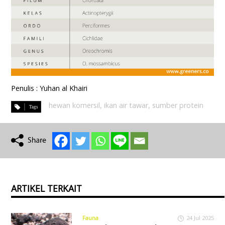
Penulis : Yuhan al Khairi
hewan komersil
,
ikan air tawar
,
sumber protein
ARTIKEL TERKAIT
Fauna
24 Jul 2025