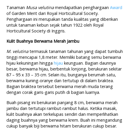
Tanaman
Musa velutina
mendapatkan penghargaan
Award
of Garden Merit dari Royal Horticultural Society.
Penghargaan ini merupakan tanda kualitas yang diberikan
untuk tanaman kebun sejak tahun 1922 oleh Royal
Horticultural Society di Inggris.
Kulit Buahnya Berwarna Merah Jambu
M. velutina
termasuk tanaman tahunan yang dapat tumbuh
tinggi mencapai 1,8 meter. Memiliki batang semu berwarna
hijau kekuningan hingga
hijau
keunguan. Bagian daunnya
besar, berwarna hijau, berbentuk lonjong, berukuran sekitar
87 – 95 x 33 – 35 cm. Selain itu, bunganya berumah satu,
berwarna kuning-oranye dan tertutup di dalam braktea.
Bagian braktea tersebut berwarna merah muda terang
dengan corak garis-garis putih di bagian luarnya.
Buah pisang ini berukuran panjang 8 cm, berwarna merah
jambu dan tertutupi rambut-rambut halus. Ketika masak,
kulit buahnya akan terkelupas sendiri dan memperlihatkan
daging buahnya yang berwarna krem. Buah ini mengandung
cukup banyak biji berwarna hitam berukuran cukup besar.