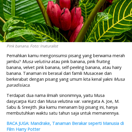
Pink banana. Foto: Inaturalist
Pernahkan kamu mengonsumsi pisang yang berwarna merah
jambu?
Musa velutina
atau pink banana, pink fruiting
banana, velvet pink banana, self-peeling banana, atau hairy
banana. Tanaman ini berasal dari famili Musaceae dan
berkerabat dengan pisang yang umum kita kenal yakni
Musa
paradisiaca
.
Terdapat dua nama ilmiah sinonimnya, yaitu Musa
dasycarpa Kurz dan Musa velutina var. variegata A. Joe, M.
Sabu & Sreejith. Jika kamu menanam biji pisang ini, hanya
membutuhkan waktu satu tahun saja untuk memanennya.
BACA JUGA: Mandrake, Tanaman Berakar seperti Manusia di
Film Harry Potter