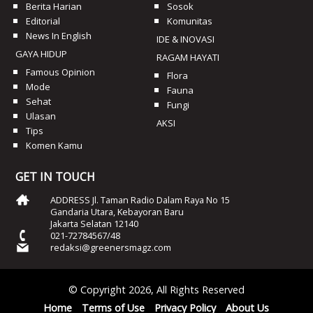
Berita Harian
Sosok
Editorial
Komunitas
News In English
IDE & INOVASI
GAYA HIDUP
RAGAM HAYATI
Famous Opinion
Flora
Mode
Fauna
Sehat
Fungi
Ulasan
AKSI
Tips
Komen Kamu
GET IN TOUCH
ADDRESS Jl. Taman Radio Dalam Raya No 15
Gandaria Utara, Kebayoran Baru
Jakarta Selatan 12140
021-72784567/48
redaksi@greenersmagz.com
© Copyright 2026, All Rights Reserved
Home
Terms of Use
Privacy Policy
About Us