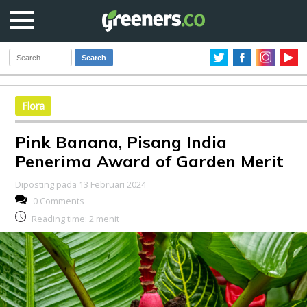
Search
Flora
Pink Banana, Pisang India
Penerima Award of Garden Merit
Diposting pada 13 Februari 2024
0 Comments
Reading time:
2
menit