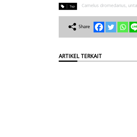
Camelus dromedarius
,
unta
ARTIKEL TERKAIT