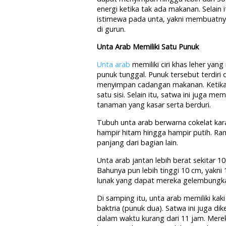
energi ketika tak ada makanan. Selai
istimewa pada unta, yakni membuatny
di gurun.
Unta Arab Memiliki Satu Punuk
Unta arab
memiliki ciri khas leher ya
punuk tunggal. Punuk tersebut terdiri 
menyimpan cadangan makanan. Ketika 
satu sisi. Selain itu, satwa ini juga m
tanaman yang kasar serta berduri.
Tubuh unta arab berwarna cokelat kara
hampir hitam hingga hampir putih. Ra
panjang dari bagian lain.
Unta arab jantan lebih berat sekitar 1
Bahunya pun lebih tinggi 10 cm, yakni 1,
lunak yang dapat mereka gelembungkan
Di samping itu, unta arab memiliki kak
baktria (punuk dua). Satwa ini juga
dalam waktu kurang dari 11 jam. Mere