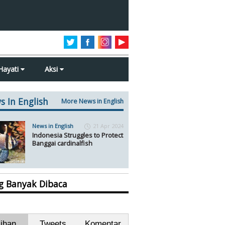
Hayati
Aksi
s In English
More News in English
News in English
21 Apr 2024
Indonesia Struggles to Protect
Banggai cardinalfish
ng Banyak Dibaca
lihan
Tweets
Komentar