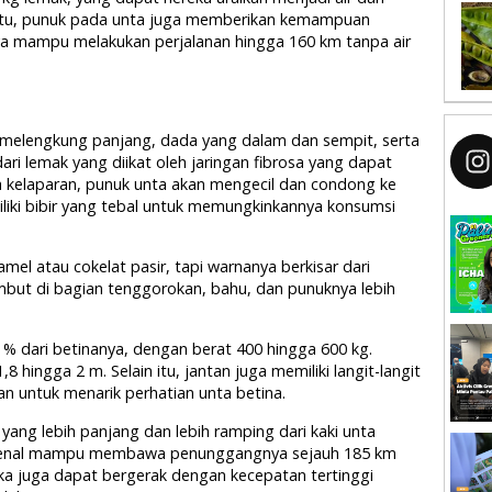
n itu, punuk pada unta juga memberikan kemampuan
a mampu melakukan perjalanan hingga 160 km tanpa air
ng melengkung panjang, dada yang dalam dan sempit, serta
dari lemak yang diikat oleh jaringan fibrosa yang dapat
kelaparan, punuk unta akan mengecil dan condong ke
emiliki bibir yang tebal untuk memungkinkannya konsumsi
mel atau cokelat pasir, tapi warnanya berkisar dari
mbut di bagian tenggorokan, bahu, dan punuknya lebih
0 % dari betinanya, dengan berat 400 hingga 600 kg.
8 hingga 2 m. Selain itu, jantan juga memiliki langit-langit
 untuk menarik perhatian unta betina.
i yang lebih panjang dan lebih ramping dari kaki unta
 dikenal mampu membawa penunggangnya sejauh 185 km
ka juga dapat bergerak dengan kecepatan tertinggi