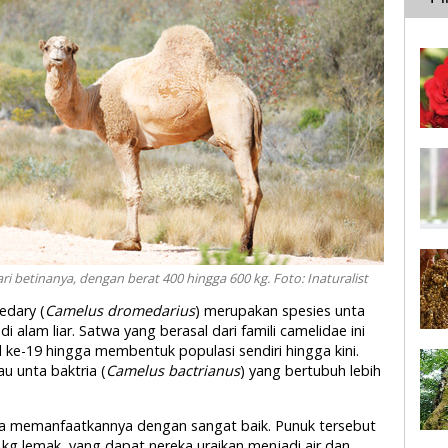
ari betinanya, dengan berat 400 hingga 600 kg. Foto: Inaturalist
edary (
Camelus dromedarius
) merupakan spesies unta
 alam liar. Satwa yang berasal dari famili camelidae ini
 ke-19 hingga membentuk populasi sendiri hingga kini.
u unta baktria (
Camelus bactrianus
) yang bertubuh lebih
a memanfaatkannya dengan sangat baik. Punuk tersebut
kg lemak, yang dapat nereka uraikan menjadi air dan