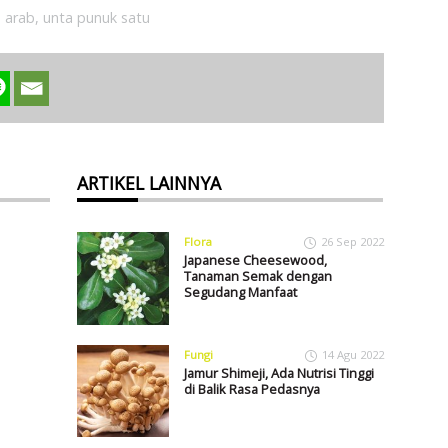
 arab
,
unta punuk satu
ARTIKEL LAINNYA
Flora
26 Sep 2022
Japanese Cheesewood,
Tanaman Semak dengan
Segudang Manfaat
Fungi
14 Agu 2022
Jamur Shimeji, Ada Nutrisi Tinggi
di Balik Rasa Pedasnya