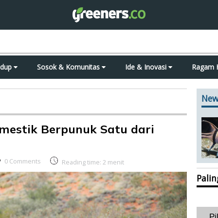
idup
Sosok & Komunitas
Ide & Inovasi
Ragam 
New
mestik Berpunuk Satu dari
0 Comments
Reading time:
2
menit
Pali
Pi