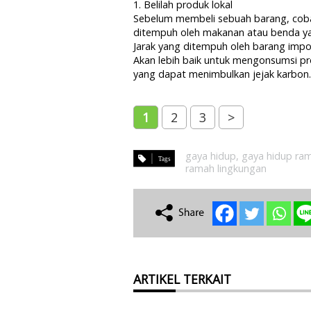
1. Belilah produk lokal
Sebelum membeli sebuah barang, coba 
ditempuh oleh makanan atau benda yan
Jarak yang ditempuh oleh barang imp
Akan lebih baik untuk mengonsumsi pr
yang dapat menimbulkan jejak karbon.
1
2
3
>
gaya hidup
,
gaya hidup ra
ramah lingkungan
ARTIKEL TERKAIT