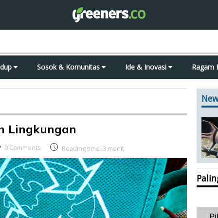
idup
Sosok & Komunitas
Ide & Inovasi
Ragam 
New
h Lingkungan
0 Comments
Reading time:
3
menit
Pali
Pi