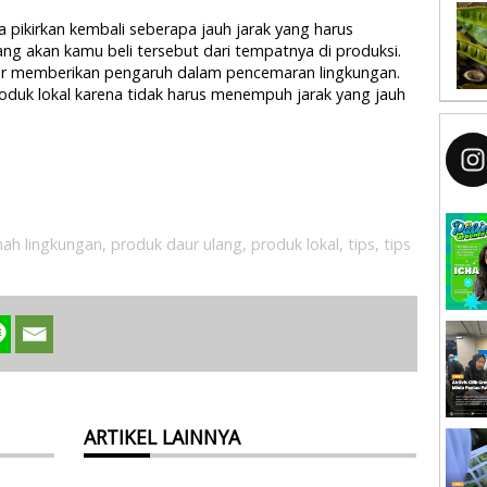
pikirkan kembali seberapa jauh jarak yang harus
g akan kamu beli tersebut dari tempatnya di produksi.
or memberikan pengaruh dalam pencemaran lingkungan.
oduk lokal karena tidak harus menempuh jarak yang jauh
mah lingkungan
,
produk daur ulang
,
produk lokal
,
tips
,
tips
ARTIKEL LAINNYA