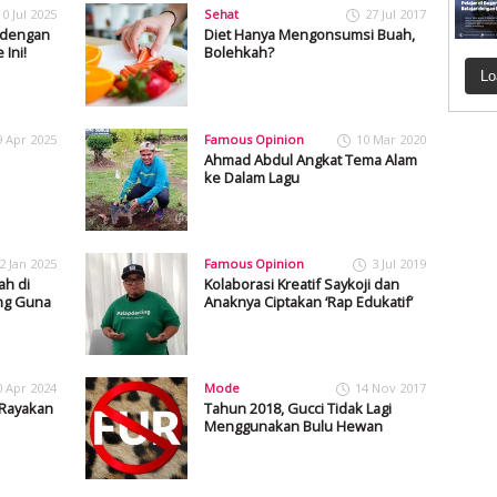
10 Jul 2025
Sehat
27 Jul 2017
y dengan
Diet Hanya Mengonsumsi Buah,
Ini!
Bolehkah?
Lo
9 Apr 2025
Famous Opinion
10 Mar 2020
Ahmad Abdul Angkat Tema Alam
ke Dalam Lagu
2 Jan 2025
Famous Opinion
3 Jul 2019
ah di
Kolaborasi Kreatif Saykoji dan
ang Guna
Anaknya Ciptakan ‘Rap Edukatif’
0 Apr 2024
Mode
14 Nov 2017
 Rayakan
Tahun 2018, Gucci Tidak Lagi
Menggunakan Bulu Hewan