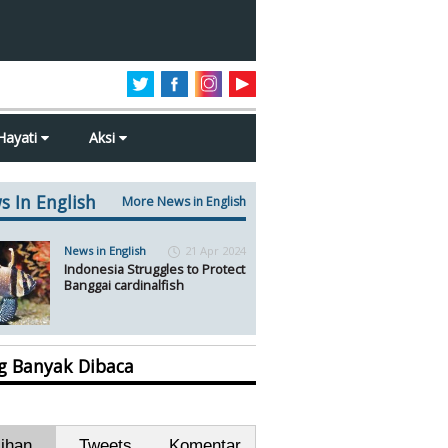
Hayati
Aksi
s In English
More News in English
News in English
21 Apr 2024
Indonesia Struggles to Protect
Banggai cardinalfish
ng Banyak Dibaca
lihan
Tweets
Komentar