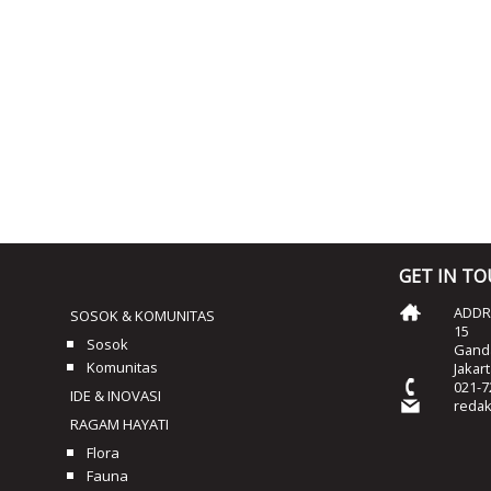
GET IN T
ADDRE
SOSOK & KOMUNITAS
15
Sosok
Ganda
Komunitas
Jakar
021-7
IDE & INOVASI
reda
RAGAM HAYATI
Flora
Fauna