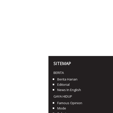
SITEMAP
BERITA
Berita Harian
Editorial
News In English
GAYA HIDUP
Famous Opinion
Mode