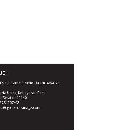
OUCH
SS Jl. Taman Radio Dalam Raya No
ria Utara, Kebayoran Baru
ta Selatan 12140
2784567/48
ksi@greenersmagz.com