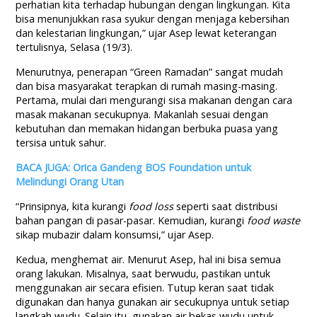
perhatian kita terhadap hubungan dengan lingkungan. Kita
bisa menunjukkan rasa syukur dengan menjaga kebersihan
dan kelestarian lingkungan,” ujar Asep lewat keterangan
tertulisnya, Selasa (19/3).
Menurutnya, penerapan “Green Ramadan” sangat mudah
dan bisa masyarakat terapkan di rumah masing-masing.
Pertama, mulai dari mengurangi sisa makanan dengan cara
masak makanan secukupnya. Makanlah sesuai dengan
kebutuhan dan memakan hidangan berbuka puasa yang
tersisa untuk sahur.
BACA JUGA: Orica Gandeng BOS Foundation untuk
Melindungi Orang Utan
“Prinsipnya, kita kurangi
food loss
seperti saat distribusi
bahan pangan di pasar-pasar. Kemudian, kurangi
food waste
sikap mubazir dalam konsumsi,” ujar Asep.
Kedua, menghemat air. Menurut Asep, hal ini bisa semua
orang lakukan. Misalnya, saat berwudu, pastikan untuk
menggunakan air secara efisien. Tutup keran saat tidak
digunakan dan hanya gunakan air secukupnya untuk setiap
langkah wudu. Selain itu, gunakan air bekas wudu untuk