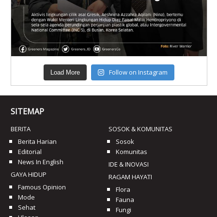
Follow on Instagram
Load More
SITEMAP
BERITA
SOSOK & KOMUNITAS
Berita Harian
Sosok
Editorial
Komunitas
News In English
IDE & INOVASI
GAYA HIDUP
RAGAM HAYATI
Famous Opinion
Flora
Mode
Fauna
Sehat
Fungi