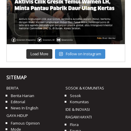
Follow on Instagram
Load More
SITEMAP
BERITA
SOSOK & KOMUNITAS
Berita Harian
Sosok
Editorial
Komunitas
News In English
IDE & INOVASI
GAYA HIDUP
RAGAM HAYATI
Famous Opinion
Flora
Mode
Fauna