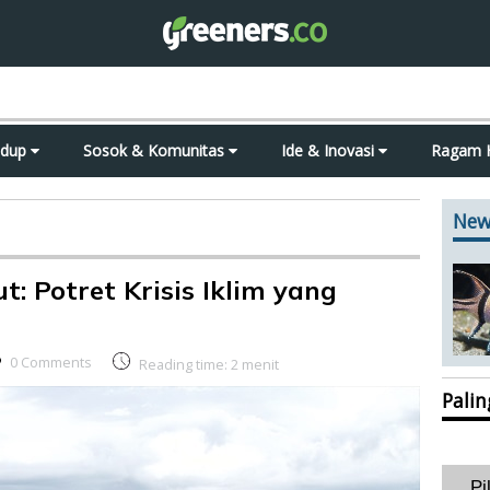
idup
Sosok & Komunitas
Ide & Inovasi
Ragam 
New
: Potret Krisis Iklim yang
0 Comments
Reading time:
2
menit
Pali
Pi