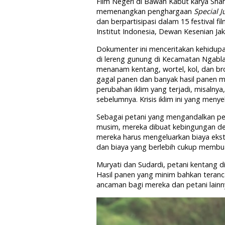
Film Negeri di Bawah Kabut karya Shah
memenangkan penghargaan
Special J
dan berpartisipasi dalam 15 festival f
Institut Indonesia, Dewan Kesenian Ja
Dokumenter ini menceritakan kehidupa
di lereng gunung di Kecamatan Ngabla
menanam kentang, wortel, kol, dan bro
gagal panen dan banyak hasil panen
perubahan iklim yang terjadi, misalnya
sebelumnya. Krisis iklim ini yang men
Sebagai petani yang mengandalkan pe
musim, mereka dibuat kebingungan den
mereka harus mengeluarkan biaya ekstra
dan biaya yang berlebih cukup membua
Muryati dan Sudardi, petani kentang d
Hasil panen yang minim bahkan teranc
ancaman bagi mereka dan petani lainn