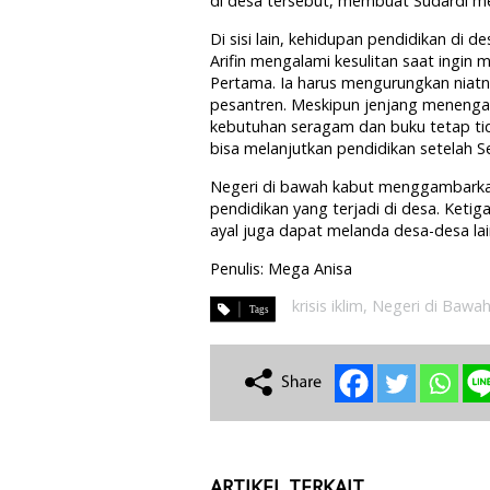
di desa tersebut, membuat Sudardi mera
Di sisi lain, kehidupan pendidikan di 
Arifin mengalami kesulitan saat ingin
Pertama. Ia harus mengurungkan niat
pesantren. Meskipun jenjang menenga
kebutuhan seragam dan buku tetap tid
bisa melanjutkan pendidikan setelah S
Negeri di bawah kabut menggambarkan d
pendidikan yang terjadi di desa. Ketiga
ayal juga dapat melanda desa-desa lain
Penulis: Mega Anisa
krisis iklim
,
Negeri di Bawa
ARTIKEL TERKAIT