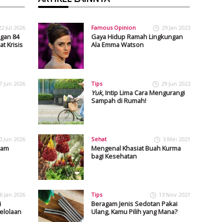
22 Jul 2026
Famous Opinion
29 Jan 2023
gan 84
Gaya Hidup Ramah Lingkungan
t Krisis
Ala Emma Watson
7 Jun 2026
Tips
29 Jun 2022
Yuk
, Intip Lima Cara Mengurangi
Sampah di Rumah!
0 Jun 2026
Sehat
3 Mei 2021
cam
Mengenal Khasiat Buah Kurma
bagi Kesehatan
6 Jan 2026
Tips
13 Nov 2021
i
Beragam Jenis Sedotan Pakai
elolaan
Ulang, Kamu Pilih yang Mana?