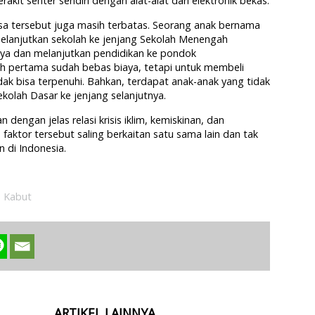
kit senter sendiri dengan alat-alat dari elektronik bekas.
desa tersebut juga masih terbatas. Seorang anak bernama
 melanjutkan sekolah ke jenjang Sekolah Menengah
nya dan melanjutkan pendidikan ke pondok
h pertama sudah bebas biaya, tetapi untuk membeli
ak bisa terpenuhi. Bahkan, terdapat anak-anak yang tidak
ekolah Dasar ke jenjang selanjutnya.
engan jelas relasi krisis iklim, kemiskinan, dan
 faktor tersebut saling berkaitan satu sama lain dan tak
 di Indonesia.
h Kabut
ARTIKEL LAINNYA