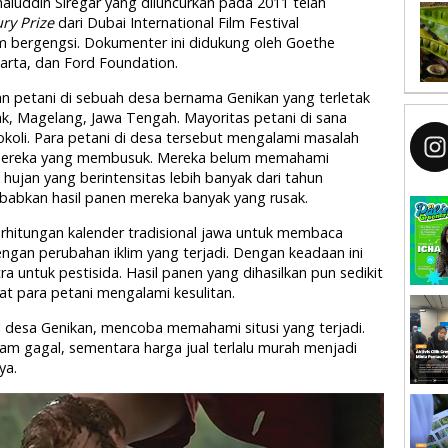
aluddin Siregar yang diluncurkan pada 2011 telah
ury Prize
dari Dubai International Film Festival
ilm bergengsi. Dokumenter ini didukung oleh Goethe
karta, dan Ford Foundation.
n petani di sebuah desa bernama Genikan yang terletak
k, Magelang, Jawa Tengah. Mayoritas petani di sana
koli. Para petani di desa tersebut mengalami masalah
 mereka yang membusuk. Mereka belum memahami
, hujan yang berintensitas lebih banyak dari tahun
yebabkan hasil panen mereka banyak yang rusak.
rhitungan kalender tradisional jawa untuk membaca
gan perubahan iklim yang terjadi. Dengan keadaan ini
 untuk pestisida. Hasil panen yang dihasilkan pun sedikit
t para petani mengalami kesulitan.
i desa Genikan, mencoba memahami situsi yang terjadi.
am gagal, sementara harga jual terlalu murah menjadi
ya.