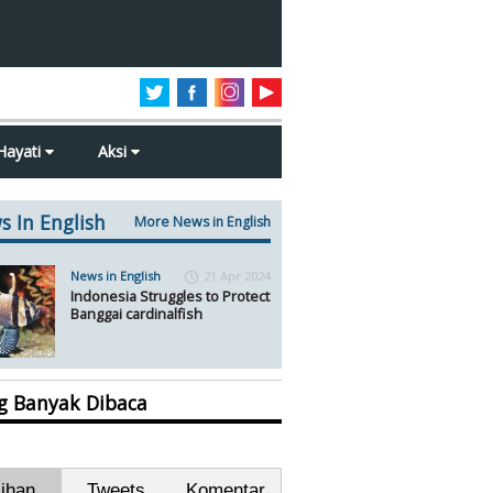
Hayati
Aksi
s In English
More News in English
News in English
21 Apr 2024
Indonesia Struggles to Protect
Banggai cardinalfish
ng Banyak Dibaca
lihan
Tweets
Komentar