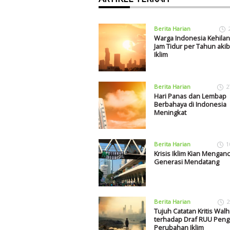
Berita Harian
Warga Indonesia Kehilan
Jam Tidur per Tahun akiba
Iklim
Berita Harian
2
Hari Panas dan Lembap
Berbahaya di Indonesia
Meningkat
Berita Harian
1
Krisis Iklim Kian Mengan
Generasi Mendatang
Berita Harian
2
Tujuh Catatan Kritis Walh
terhadap Draf RUU Peng
Perubahan Iklim