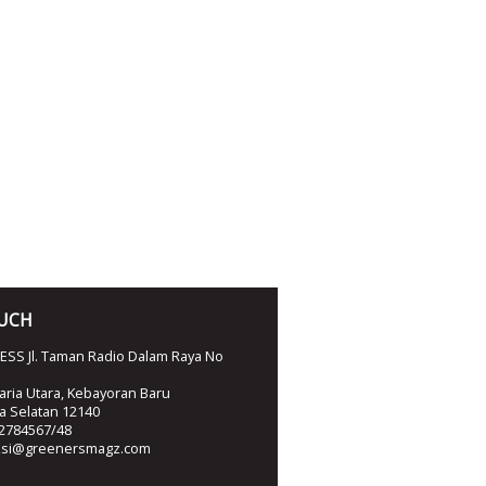
OUCH
SS Jl. Taman Radio Dalam Raya No
ria Utara, Kebayoran Baru
ta Selatan 12140
2784567/48
ksi@greenersmagz.com