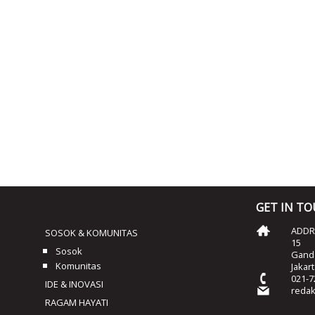
GET IN T
ADDRE
SOSOK & KOMUNITAS
15
Sosok
Ganda
Komunitas
Jakar
021-7
IDE & INOVASI
reda
RAGAM HAYATI