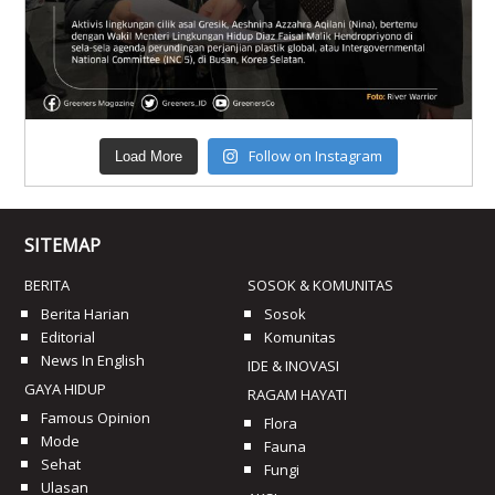
Follow on Instagram
Load More
SITEMAP
BERITA
SOSOK & KOMUNITAS
Berita Harian
Sosok
Editorial
Komunitas
News In English
IDE & INOVASI
GAYA HIDUP
RAGAM HAYATI
Famous Opinion
Flora
Mode
Fauna
Sehat
Fungi
Ulasan