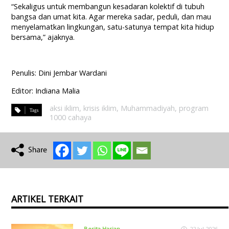
“Sekaligus untuk membangun kesadaran kolektif di tubuh
bangsa dan umat kita. Agar mereka sadar, peduli, dan mau
menyelamatkan lingkungan, satu-satunya tempat kita hidup
bersama,” ajaknya.
Penulis: Dini Jembar Wardani
Editor: Indiana Malia
aksi iklim
,
krisis iklim
,
Muhammadiyah
,
program
1000 cahaya
ARTIKEL TERKAIT
Berita Harian
22 Jul 2026