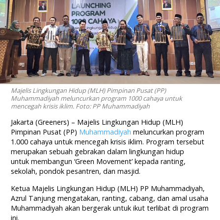
Majelis Lingkungan Hidup (MLH) Pimpinan Pusat (PP)
Muhammadiyah meluncurkan program 1000 cahaya untuk
mencegah krisis iklim. Foto: PP Muhammadiyah
Jakarta (Greeners) –
Majelis Lingkungan Hidup (MLH)
Pimpinan Pusat (PP)
Muhammadiyah
meluncurkan program
1.000 cahaya untuk mencegah krisis iklim. Program tersebut
merupakan sebuah gebrakan dalam lingkungan hidup
untuk
membangun
‘Green Movement’ kepada ranting,
sekolah, pondok pesantren, dan masjid.
Ketua Majelis Lingkungan Hidup (MLH) PP Muhammadiyah,
Azrul Tanjung mengatakan, ranting, cabang, dan amal usaha
Muhammadiyah akan bergerak untuk ikut terlibat di program
ini.