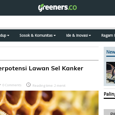
idup
Sosok & Komunitas
Ide & Inovasi
Ragam 
New
rpotensi Lawan Sel Kanker
0 Comments
Reading time:
2
menit
Pali
Pi