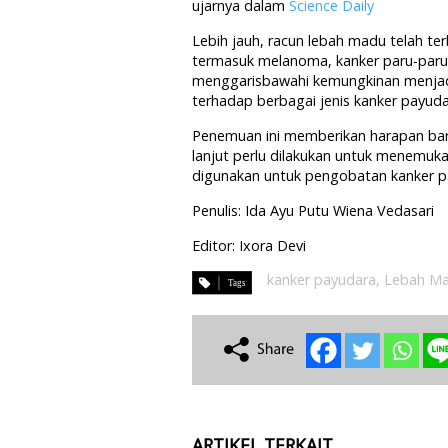
ujarnya dalam
Science Daily
Lebih jauh, racun lebah madu telah t
termasuk melanoma, kanker paru-paru, 
menggarisbawahi kemungkinan menjad
terhadap berbagai jenis kanker payud
Penemuan ini memberikan harapan baru
lanjut perlu dilakukan untuk menemuka
digunakan untuk pengobatan kanker p
Penulis: Ida Ayu Putu Wiena Vedasari
Editor: Ixora Devi
kanker payudara
,
Lebah M
ARTIKEL TERKAIT