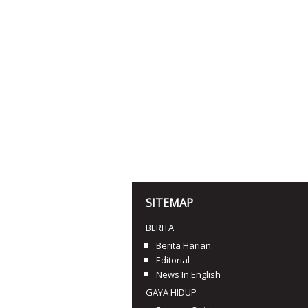
SITEMAP
BERITA
Berita Harian
Editorial
News In English
GAYA HIDUP