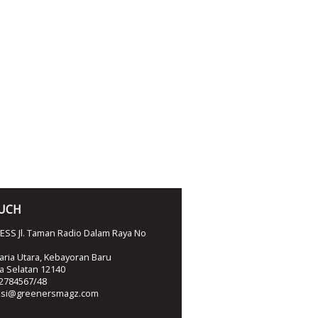
OUCH
SS Jl. Taman Radio Dalam Raya No
ria Utara, Kebayoran Baru
ta Selatan 12140
2784567/48
ksi@greenersmagz.com