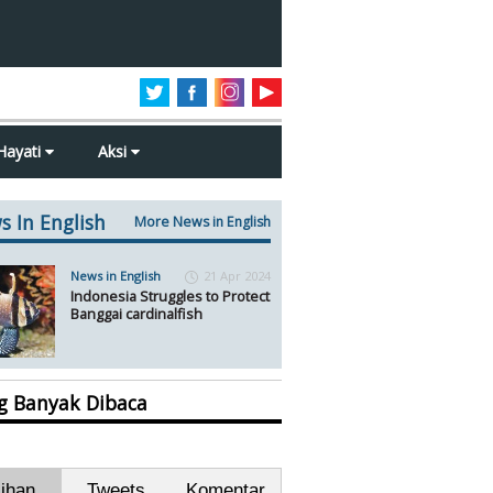
Hayati
Aksi
s In English
More News in English
News in English
21 Apr 2024
Indonesia Struggles to Protect
Banggai cardinalfish
ng Banyak Dibaca
lihan
Tweets
Komentar