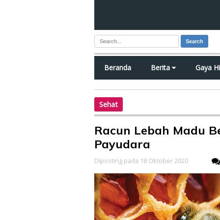
Search
Beranda
Berita
Gaya H
Sehat
Racun Lebah Madu Be
Payudara
Diposting pada 18 Oktober 2020