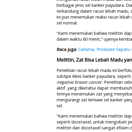
berbagai jenis sel kanker payudara. D
terkandung dalam racun lebah madu, 
ini pun menemukan reaksi racun lebah 
sel normal.
“Kami menemukan bahwa melittin dap
dalam waktu 60 menit,” ujarnya kembal
Baca juga:
Cariuma, Produsen Sepatu K
Melittin, Zat Bisa Lebah Madu yang
Penelitian racun lebah madu ini berfok
subtipe klinis kanker payudara, seperti
negative breast cancer.
Penelitian seb
aktif yang diketahui dapat membunuh se
timnya menemukan zat yang menyebabk
mengurangi zat kimiawi sel kanker ya
sel
.
“Kami menemukan bahwa melittin dapa
seperti docetaxel, untuk mengobati je
melittin dan docetaxel sangat efisie