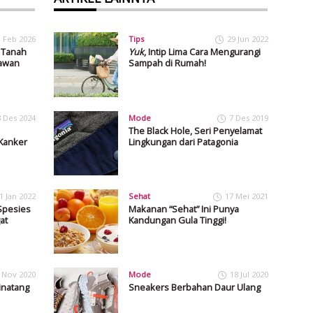
1 Feb 2026
Tips
29 Jun 2022
 Tanah
Yuk
, Intip Lima Cara Mengurangi
Lawan
Sampah di Rumah!
3 Des 2024
Mode
7 Des 2019
The Black Hole, Seri Penyelamat
 Kanker
Lingkungan dari Patagonia
1 Jan 2022
Sehat
17 Mei 2021
Spesies
Makanan “Sehat” Ini Punya
at
Kandungan Gula Tinggi!
 Nov 2020
Mode
18 Jul 2020
inatang
Sneakers Berbahan Daur Ulang