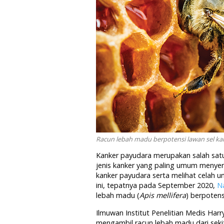
Racun lebah madu berpotensi lawan sel kan
Kanker payudara merupakan salah satu
jenis kanker yang paling umum menyera
kanker payudara serta melihat celah 
ini, tepatnya pada September 2020,
N
lebah madu (
Apis mellifera
) berpotens
Ilmuwan Institut Penelitian Medis Harr
mengambil racun lebah madu dari sekit