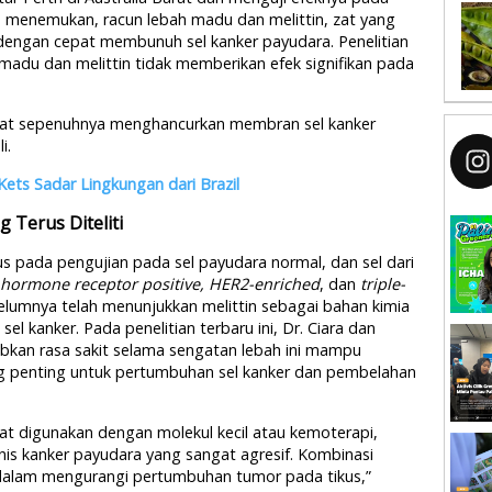
ia menemukan, racun lebah madu dan melittin, zat yang
dengan cepat membunuh sel kanker payudara. Penelitian
madu dan melittin tidak memberikan efek signifikan pada
at sepenuhnya menghancurkan membran sel kanker
i.
ets Sadar Lingkungan dari Brazil
 Terus Diteliti
us pada pengujian pada sel payudara normal, dan sel dari
hormone receptor positive, HER2-enriched
, dan
triple-
elumnya telah menunjukkan melittin sebagai bahan kimia
l kanker. Pada penelitian terbaru ini, Dr. Ciara dan
an rasa sakit selama sengatan lebah ini mampu
ng penting untuk pertumbuhan sel kanker dan pembelahan
t digunakan dengan molekul kecil atau kemoterapi,
nis kanker payudara yang sangat agresif. Kombinasi
n dalam mengurangi pertumbuhan tumor pada tikus,”