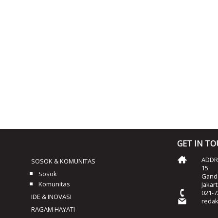
GET IN T
ADDRE
SOSOK & KOMUNITAS
15
Sosok
Ganda
Komunitas
Jakar
021-7
IDE & INOVASI
reda
RAGAM HAYATI