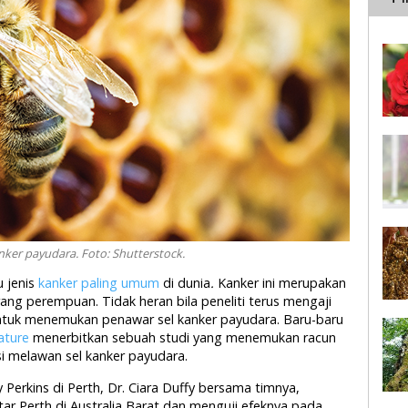
ker payudara. Foto: Shutterstock.
 jenis
kanker paling umum
di dunia
.
Kanker ini merupakan
ng perempuan. Tidak heran bila peneliti terus mengaji
untuk menemukan penawar sel kanker payudara. Baru-baru
ature
menerbitkan sebuah studi yang menemukan racun
i melawan sel kanker payudara.
y Perkins di Perth, Dr. Ciara Duffy bersama timnya,
ar Perth di Australia Barat dan menguji efeknya pada