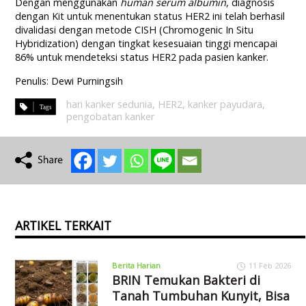
Dengan menggunakan
human serum albumin
, diagnosis
dengan Kit untuk menentukan status HER2 ini telah berhasil
divalidasi dengan metode CISH (Chromogenic In Situ
Hybridization) dengan tingkat kesesuaian tinggi mencapai
86% untuk mendeteksi status HER2 pada pasien kanker.
Penulis: Dewi Purningsih
hari kanker sedunia
,
HER2
,
kanker payudara
,
pengobatan kanker
ARTIKEL TERKAIT
Berita Harian
11 Feb 2026
BRIN Temukan Bakteri di
Tanah Tumbuhan Kunyit, Bisa