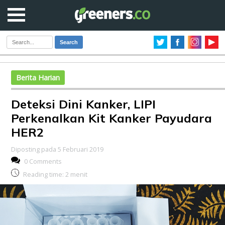
Search
Berita Harian
Deteksi Dini Kanker, LIPI
Perkenalkan Kit Kanker Payudara
HER2
Diposting pada 5 Februari 2019
0 Comments
Reading time:
2
menit