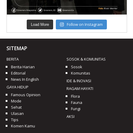
Follow on Instagram
Load More
SITEMAP
BERITA
SOSOK & KOMUNITAS
Berita Harian
Sosok
Editorial
Komunitas
News In English
IDE & INOVASI
GAYA HIDUP
RAGAM HAYATI
Famous Opinion
Flora
Mode
Fauna
Sehat
Fungi
Ulasan
AKSI
Tips
Komen Kamu