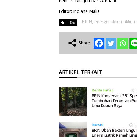
Penulis: Dini Jembar Wardani
Editor: Indiana Malia
BRIN
,
energi nuklir
,
nuklir
,
r
ARTIKEL TERKAIT
Berita Harian
BRIN Konservasi 361 Spe
Tumbuhan Terancam Pun
Lima Kebun Raya
Inovasi
2
BRIN Ubah Bakteri Ungu
Energi Listrik Ramah Li