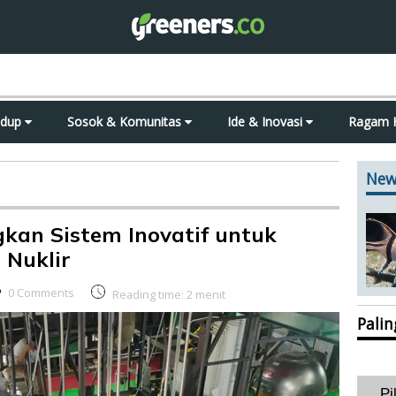
idup
Sosok & Komunitas
Ide & Inovasi
Ragam 
New
kan Sistem Inovatif untuk
 Nuklir
0 Comments
Reading time:
2
menit
Pali
Pi