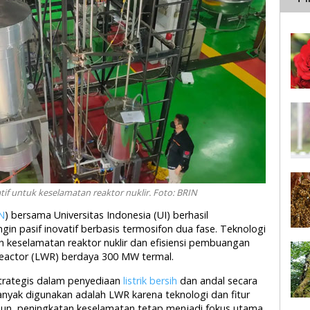
f untuk keselamatan reaktor nuklir. Foto: BRIN
N
) bersama Universitas Indonesia (UI) berhasil
n pasif inovatif berbasis termosifon dua fase. Teknologi
n keselamatan reaktor nuklir dan efisiensi pembuangan
Reactor (LWR) berdaya 300 MW termal.
 strategis dalam penyediaan
listrik bersih
dan andal secara
banyak digunakan adalah LWR karena teknologi dan fitur
mun, peningkatan keselamatan tetap menjadi fokus utama.