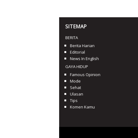
SITEMAP
BERITA
Berita Harian
Editorial
News In English
GAYA HIDUP
Famous Opinion
Mode
Sehat
Ulasan
Tips
Komen Kamu