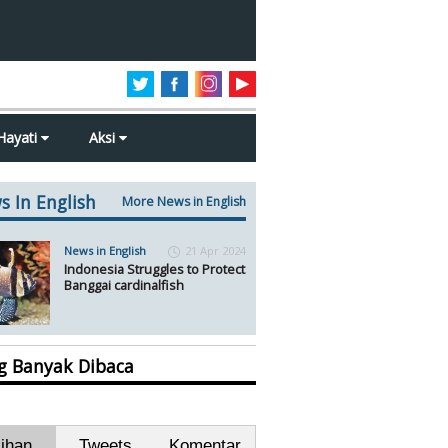
Hayati
Aksi
s In English
More News in English
News in English
21 Apr 2024
Indonesia Struggles to Protect
Banggai cardinalfish
ng Banyak Dibaca
lihan
Tweets
Komentar