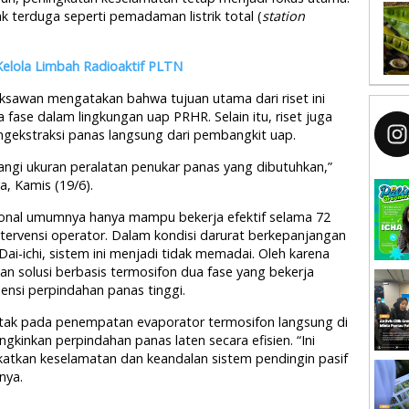
 terduga seperti pemadaman listrik total (
station
elola Limbah Radioaktif PLTN
iksawan mengatakan bahwa tujuan utama dari riset ini
 fase dalam lingkungan uap PRHR. Selain itu, riset juga
ngekstraksi panas langsung dari pembangkit uap.
angi ukuran peralatan penukar panas yang dibutuhkan,”
a, Kamis (19/6).
onal umumnya hanya mampu bekerja efektif selama 72
ntervensi operator. Dalam kondisi darurat berkepanjangan
ai-ichi, sistem ini menjadi tidak memadai. Oleh karena
kan solusi berbasis termosifon dua fase yang bekerja
siensi perpindahan panas tinggi.
letak pada penempatan evaporator termosifon langsung di
kinkan perpindahan panas laten secara efisien. “Ini
atkan keselamatan dan keandalan sistem pendingin pasif
nya.