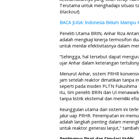
Terutama untuk menghadapi situasi tak
blackout
).
BACA JUGA: Indonesia Belum Mampu K
Peneliti Utama BRIN, Anhar Riza Antar
adalah mengkaji kinerja termosifon dua
untuk menilai efektivitasnya dalam me
“Sehingga, hal tersebut dapat mengur
ujar Anhar dalam keterangan tertulisny
Menurut Anhar, sistem PRHR konvensi
jam setelah reaktor dimatikan tanpa i
seperti pada insiden PLTN Fukushima D
itu, tim peneliti BRIN dan UI menawar
tanpa listrik eksternal dan memiliki efi
Keunggulan utama dari sistem ini ter
jalur uap PRHR. Penempatan ini memung
adalah langkah penting dalam meningk
untuk reaktor generasi lanjut,” tambah
Pentingnya Riset dan Simulasi Nuklir