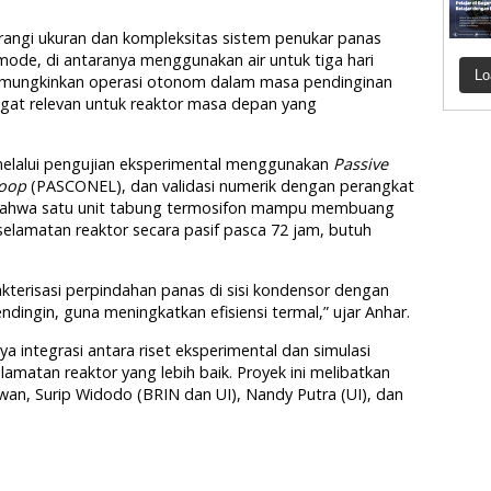
gurangi ukuran dan kompleksitas sistem penukar panas
ode, di antaranya menggunakan air untuk tiga hari
Lo
memungkinkan operasi otonom dalam masa pendinginan
ngat relevan untuk reaktor masa depan yang
melalui pengujian eksperimental menggunakan
Passive
Loop
(PASCONEL), dan validasi numerik dengan perangkat
 bahwa satu unit tabung termosifon mampu membuang
elamatan reaktor secara pasif pasca 72 jam, butuh
kterisasi perpindahan panas di sisi kondensor dengan
ingin, guna meningkatkan efisiensi termal,” ujar Anhar.
ya integrasi antara riset eksperimental dan simulasi
matan reaktor yang lebih baik. Proyek ini melibatkan
awan, Surip Widodo (BRIN dan UI), Nandy Putra (UI), dan