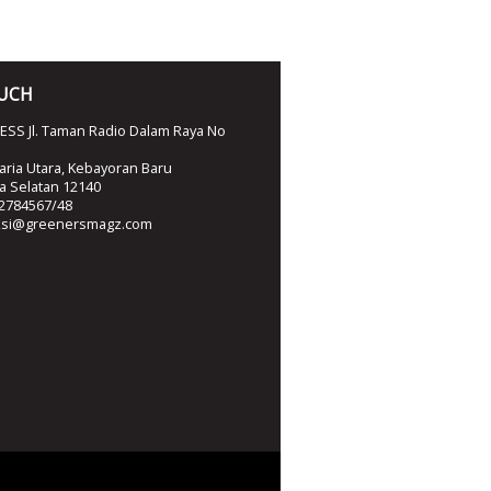
OUCH
SS Jl. Taman Radio Dalam Raya No
ria Utara, Kebayoran Baru
ta Selatan 12140
2784567/48
ksi@greenersmagz.com