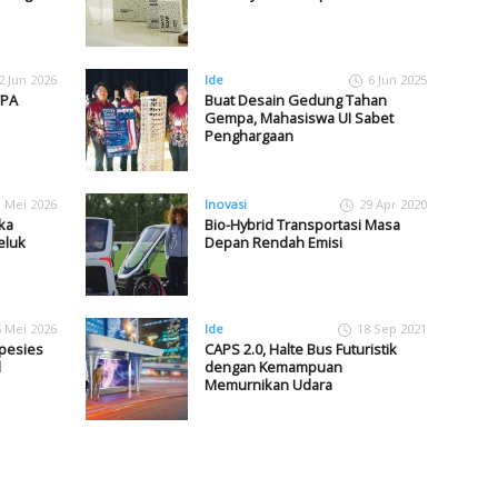
2 Jun 2026
Ide
6 Jun 2025
TPA
Buat Desain Gedung Tahan
Gempa, Mahasiswa UI Sabet
Penghargaan
1 Mei 2026
Inovasi
29 Apr 2020
ka
Bio-Hybrid Transportasi Masa
eluk
Depan Rendah Emisi
6 Mei 2026
Ide
18 Sep 2021
pesies
CAPS 2.0, Halte Bus Futuristik
l
dengan Kemampuan
Memurnikan Udara