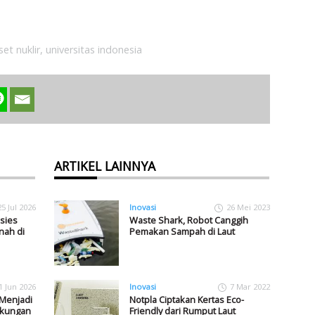
iset nuklir
,
universitas indonesia
ARTIKEL LAINNYA
25 Jul 2026
Inovasi
26 Mei 2023
sies
Waste Shark, Robot Canggih
ah di
Pemakan Sampah di Laut
1 Jun 2026
Inovasi
7 Mar 2022
 Menjadi
Notpla Ciptakan Kertas Eco-
ngkungan
Friendly dari Rumput Laut