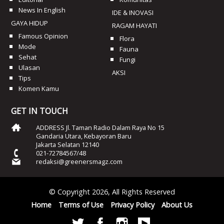
News In English
IDE & INOVASI
GAYA HIDUP
RAGAM HAYATI
Famous Opinion
Flora
Mode
Fauna
Sehat
Fungi
Ulasan
AKSI
Tips
Komen Kamu
GET IN TOUCH
ADDRESS Jl. Taman Radio Dalam Raya No 15
Gandaria Utara, Kebayoran Baru
Jakarta Selatan 12140
021-72784567/48
redaksi@greenersmagz.com
© Copyright 2026, All Rights Reserved
Home
Terms of Use
Privacy Policy
About Us