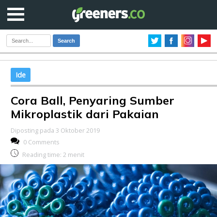
Search
Ide
Cora Ball, Penyaring Sumber
Mikroplastik dari Pakaian
Diposting pada 3 Oktober 2019
0 Comments
Reading time:
2
menit