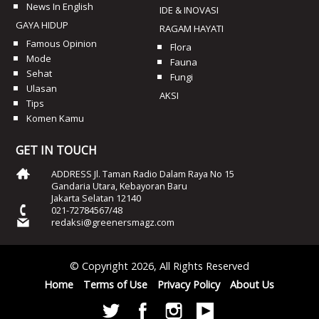
News In English
IDE & INOVASI
GAYA HIDUP
RAGAM HAYATI
Famous Opinion
Flora
Mode
Fauna
Sehat
Fungi
Ulasan
AKSI
Tips
Komen Kamu
GET IN TOUCH
ADDRESS Jl. Taman Radio Dalam Raya No 15
Gandaria Utara, Kebayoran Baru
Jakarta Selatan 12140
021-72784567/48
redaksi@greenersmagz.com
© Copyright 2026, All Rights Reserved
Home
Terms of Use
Privacy Policy
About Us