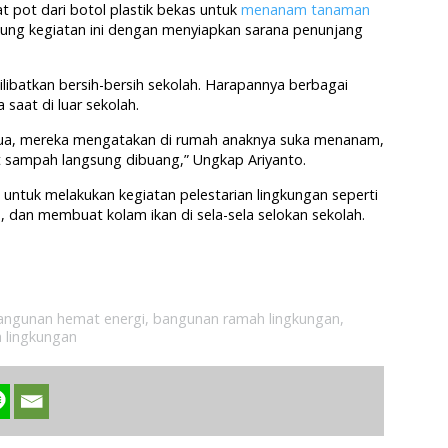
 pot dari botol plastik bekas untuk
menanam tanaman
kung kegiatan ini dengan menyiapkan sarana penunjang
dilibatkan bersih-bersih sekolah. Harapannya berbagai
 saat di luar sekolah.
 tua, mereka mengatakan di rumah anaknya suka menanam,
t sampah langsung dibuang,” Ungkap Ariyanto.
untuk melakukan kegiatan pelestarian lingkungan seperti
an membuat kolam ikan di sela-sela selokan sekolah.
angunan hemat energi
,
bangunan ramah lingkungan
,
 lingkungan