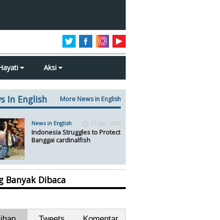
Hayati
Aksi
s In English
More News in English
News in English
21 Apr 2024
Indonesia Struggles to Protect
Banggai cardinalfish
ng Banyak Dibaca
lihan
Tweets
Komentar