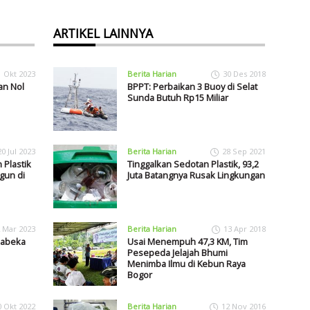
ARTIKEL LAINNYA
1 Okt 2023
Berita Harian
30 Des 2018
an Nol
BPPT: Perbaikan 3 Buoy di Selat
Sunda Butuh Rp15 Miliar
20 Jul 2023
Berita Harian
28 Sep 2021
 Plastik
Tinggalkan Sedotan Plastik, 93,2
gun di
Juta Batangnya Rusak Lingkungan
 Mar 2023
Berita Harian
13 Apr 2018
babeka
Usai Menempuh 47,3 KM, Tim
Pesepeda Jelajah Bhumi
Menimba Ilmu di Kebun Raya
Bogor
0 Okt 2022
Berita Harian
12 Nov 2016