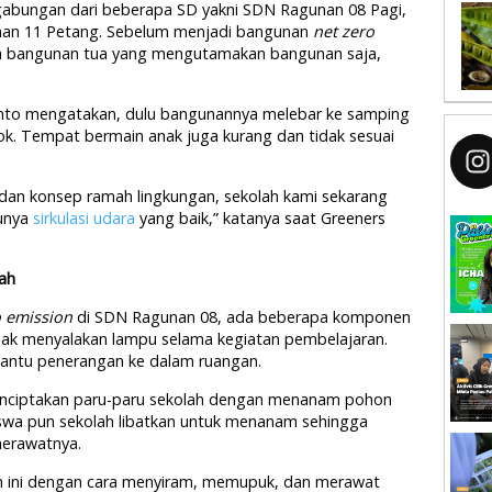
 gabungan dari beberapa SD yakni SDN Ragunan 08 Pagi,
an 11 Petang. Sebelum menjadi bangunan
net zero
lah bangunan tua yang mengutamakan bangunan saja,
nto mengatakan, dulu bangunannya melebar ke samping
ok. Tempat bermain anak juga kurang dan tidak sesuai
an konsep ramah lingkungan, sekolah kami sekarang
punya
sirkulasi udara
yang baik,” katanya saat Greeners
ah
o emission
di SDN Ragunan 08, ada beberapa komponen
idak menyalakan lampu selama kegiatan pembelajaran.
antu penerangan ke dalam ruangan.
 menciptakan paru-paru sekolah dengan menanam pohon
iswa pun sekolah libatkan untuk menanam sehingga
merawatnya.
n ini dengan cara menyiram, memupuk, dan merawat