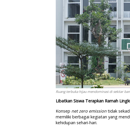
Ruang terbuka hijau mendominasi di sekitar ban
Libatkan Siswa Terapkan Ramah Ling
Konsep
net zero emission
tidak sekad
memiliki berbagai kegiatan yang men
kehidupan sehari-hari.