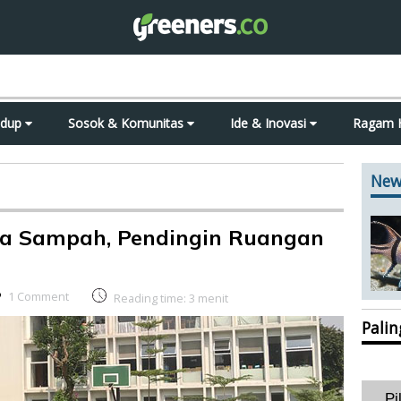
idup
Sosok & Komunitas
Ide & Inovasi
Ragam 
New
pa Sampah, Pendingin Ruangan
1 Comment
Reading time:
3
menit
Pali
Pi