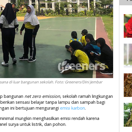
ana di luar bangunan sekolah. Foto: Greeners/Dini Jembar
sep bangunan
net zero emission
, sekolah ramah lingkungan
berikan sensasi belajar tanpa lampu dan sampah bagi
ngan ini bertujuan mengurangi
emisi karbon
.
seminimal mungkin menghasilkan emisi rendah karena
nel surya untuk listrik, dan pohon.