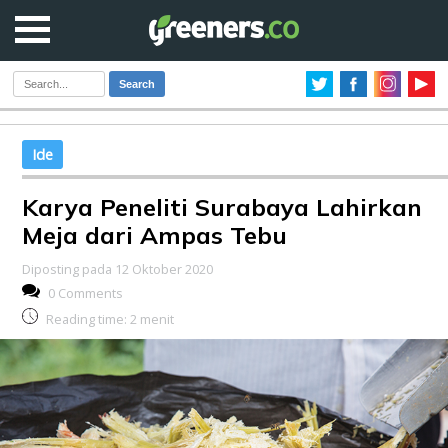
Search
Ide
Karya Peneliti Surabaya Lahirkan
Meja dari Ampas Tebu
Diposting pada 12 Oktober 2020
0 Comments
Reading time:
2
menit