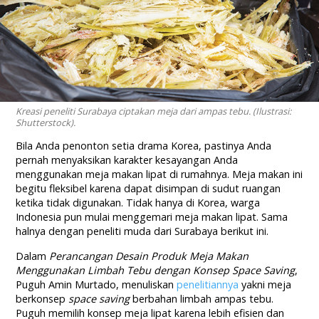
Kreasi peneliti Surabaya ciptakan meja dari ampas tebu. (Ilustrasi:
Shutterstock).
Bila Anda penonton setia drama Korea, pastinya Anda
pernah menyaksikan karakter kesayangan Anda
menggunakan meja makan lipat di rumahnya. Meja makan ini
begitu fleksibel karena dapat disimpan di sudut ruangan
ketika tidak digunakan. Tidak hanya di Korea, warga
Indonesia pun mulai menggemari meja makan lipat. Sama
halnya dengan peneliti muda dari Surabaya berikut ini.
Dalam
Perancangan Desain Produk Meja Makan
Menggunakan Limbah Tebu dengan Konsep Space Saving
,
Puguh Amin Murtado, menuliskan
penelitiannya
yakni meja
berkonsep
space saving
berbahan limbah ampas tebu.
Puguh memilih konsep meja lipat karena lebih efisien dan