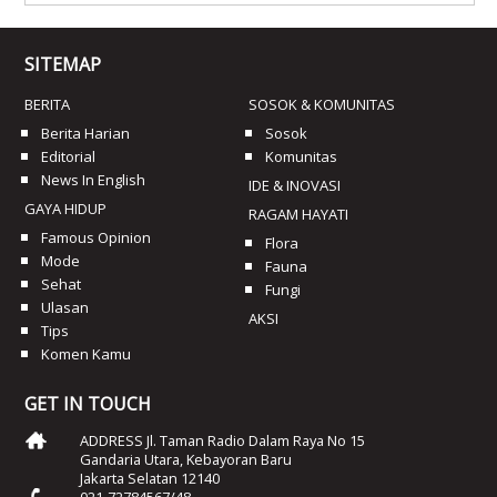
SITEMAP
BERITA
SOSOK & KOMUNITAS
Berita Harian
Sosok
Editorial
Komunitas
News In English
IDE & INOVASI
GAYA HIDUP
RAGAM HAYATI
Famous Opinion
Flora
Mode
Fauna
Sehat
Fungi
Ulasan
AKSI
Tips
Komen Kamu
GET IN TOUCH
ADDRESS Jl. Taman Radio Dalam Raya No 15
Gandaria Utara, Kebayoran Baru
Jakarta Selatan 12140
021-72784567/48