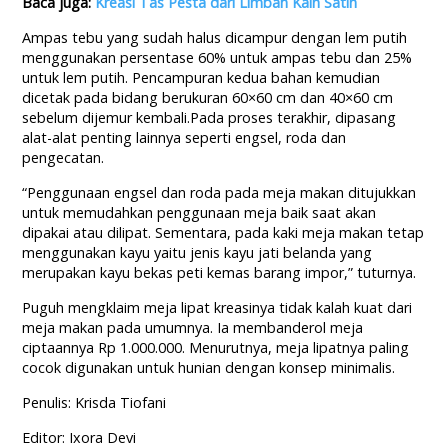
Baca juga:
Kreasi Tas Pesta dari Limbah Kain Satin
Ampas tebu yang sudah halus dicampur dengan lem putih
menggunakan persentase 60% untuk ampas tebu dan 25%
untuk lem putih. Pencampuran kedua bahan kemudian
dicetak pada bidang berukuran 60×60 cm dan 40×60 cm
sebelum dijemur kembali.Pada proses terakhir, dipasang
alat-alat penting lainnya seperti engsel, roda dan
pengecatan.
“Penggunaan engsel dan roda pada meja makan ditujukkan
untuk memudahkan penggunaan meja baik saat akan
dipakai atau dilipat. Sementara, pada kaki meja makan tetap
menggunakan kayu yaitu jenis kayu jati belanda yang
merupakan kayu bekas peti kemas barang impor,” tuturnya.
Puguh mengklaim meja lipat kreasinya tidak kalah kuat dari
meja makan pada umumnya. Ia membanderol meja
ciptaannya Rp 1.000.000. Menurutnya, meja lipatnya paling
cocok digunakan untuk hunian dengan konsep minimalis.
Penulis: Krisda Tiofani
Editor: Ixora Devi