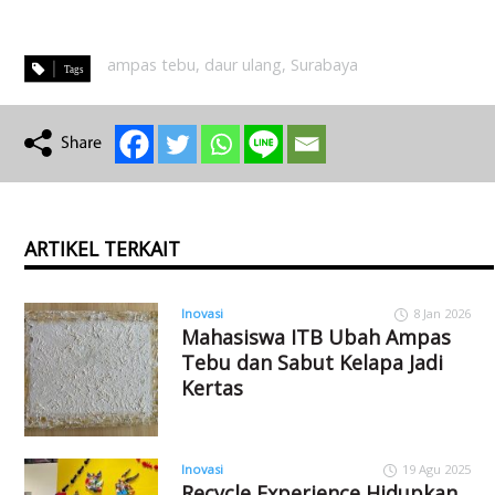
ampas tebu
,
daur ulang
,
Surabaya
ARTIKEL TERKAIT
Inovasi
8 Jan 2026
Mahasiswa ITB Ubah Ampas
Tebu dan Sabut Kelapa Jadi
Kertas
Inovasi
19 Agu 2025
Recycle Experience Hidupkan