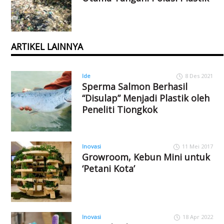
ARTIKEL LAINNYA
Ide
8 Des 2021
Sperma Salmon Berhasil
“Disulap” Menjadi Plastik oleh
Peneliti Tiongkok
Inovasi
11 Mei 2017
Growroom, Kebun Mini untuk
‘Petani Kota’
Inovasi
18 Apr 2022