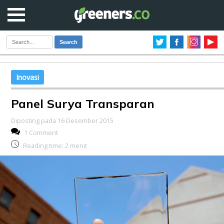
Search
Inovasi
Panel Surya Transparan
Diposting pada 16 Desember 2015
1 Comment
Reading time:
2
menit