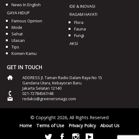
News In English
IDE & INOVASI
GAYA HIDUP
RAGAM HAYATI
Famous Opinion
Flora
Mode
Fauna
Sehat
Fungi
Ulasan
AKSI
Tips
Komen Kamu
GET IN TOUCH
ADDRESS Jl. Taman Radio Dalam Raya No 15
Gandaria Utara, Kebayoran Baru
Jakarta Selatan 12140
021-72784567/48
redaksi@greenersmagz.com
© Copyright 2026, All Rights Reserved
Home
Terms of Use
Privacy Policy
About Us