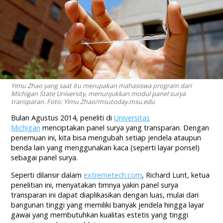
Yimu Zhao yang saat itu merupakan mahasiswa program dari
Michigan State University, menunjukkan modul panel surya
transparan. Foto: Yimu Zhao/msutoday.msu.edu
Bulan Agustus 2014, peneliti di
Universitas
Michigan
menciptakan panel surya yang transparan. Dengan
penemuan ini, kita bisa mengubah setiap jendela ataupun
benda lain yang menggunakan kaca (seperti layar ponsel)
sebagai panel surya.
Seperti dilansir dalam
extremetech.com
, Richard Lunt, ketua
penelitian ini, menyatakan timnya yakin panel surya
transparan ini dapat diaplikasikan dengan luas, mulai dari
bangunan tinggi yang memiliki banyak jendela hingga layar
gawai yang membutuhkan kualitas estetis yang tinggi