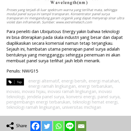
Proses yang terjadi di luar spektrum warna yang terlihat mata, sehingga
modul panel surya ini tampil transparan. Konsentrator panel surya
transparan ini mengandung garam organik yang dapat menyerap sinar ultra
violet dan inframerah. Sumber: www.extremetech.com
Para peneliti dan Ubiquitous Energy yakin bahwa teknologi
ini bisa diterapkan pada skala industri yang besar dan dapat
diaplikasikan secara komersial namun tetap terjangkau.
Sejauh ini, hambatan utama penerapan panel surya adalah
bentuknya yang mengganggu sehingga penemuan ini akan
membuat panel surya terlihat jauh lebih menarik.
Penulis: NW/G15
energi alternatif
,
energi bersih
,
energi matahari
,
energi ramah lingkungan
,
energi terbarukan
,
inovasi
,
inovasi hijau
,
inovasi ramah lingkungan
,
inovasi
teknologi
,
jendela panel surya
,
konversi energi
,
panel surya
,
pengembangn energi terbarukan
,
teknologi hemat energi
,
teknologi ramah lingkungan
,
universitas michigan