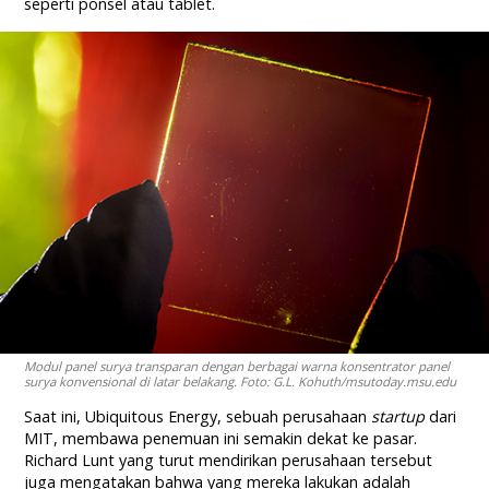
seperti ponsel atau tablet.
Modul panel surya transparan dengan berbagai warna konsentrator panel
surya konvensional di latar belakang. Foto: G.L. Kohuth/msutoday.msu.edu
Saat ini, Ubiquitous Energy, sebuah perusahaan
startup
dari
MIT, membawa penemuan ini semakin dekat ke pasar.
Richard Lunt yang turut mendirikan perusahaan tersebut
juga mengatakan bahwa yang mereka lakukan adalah