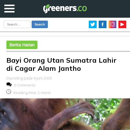
Search
Berita Harian
Bayi Orang Utan Sumatra Lahir
di Cagar Alam Jantho
Diposting pada 4 Juni 2026
0 Comments
Reading time:
2
menit