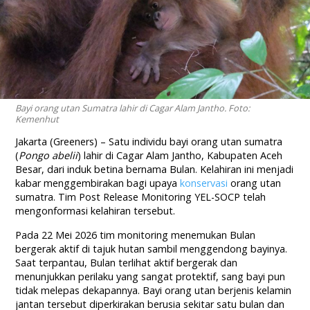
Bayi orang utan Sumatra lahir di Cagar Alam Jantho. Foto:
Kemenhut
Jakarta (Greeners) – Satu individu bayi orang utan sumatra
(
Pongo abelii
) lahir di Cagar Alam Jantho, Kabupaten Aceh
Besar, dari induk betina bernama Bulan. Kelahiran ini menjadi
kabar menggembirakan bagi upaya
konservasi
orang utan
sumatra. Tim Post Release Monitoring YEL-SOCP telah
mengonformasi kelahiran tersebut.
Pada 22 Mei 2026 tim monitoring menemukan Bulan
bergerak aktif di tajuk hutan sambil menggendong bayinya.
Saat terpantau, Bulan terlihat aktif bergerak dan
menunjukkan perilaku yang sangat protektif, sang bayi pun
tidak melepas dekapannya. Bayi orang utan berjenis kelamin
jantan tersebut diperkirakan berusia sekitar satu bulan dan