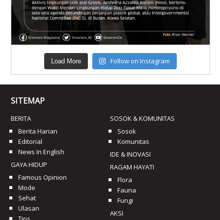
Follow on Instagram
Load More
SITEMAP
BERITA
SOSOK & KOMUNITAS
Berita Harian
Sosok
Editorial
Komunitas
News In English
IDE & INOVASI
GAYA HIDUP
RAGAM HAYATI
Famous Opinion
Flora
Mode
Fauna
Sehat
Fungi
Ulasan
AKSI
Tips