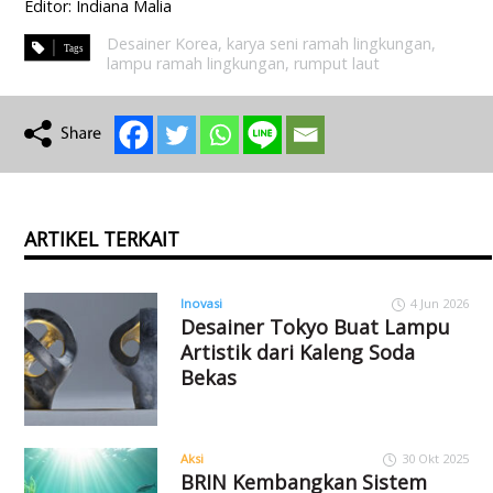
Editor: Indiana Malia
Desainer Korea
,
karya seni ramah lingkungan
,
lampu ramah lingkungan
,
rumput laut
ARTIKEL TERKAIT
Inovasi
4 Jun 2026
Desainer Tokyo Buat Lampu
Artistik dari Kaleng Soda
Bekas
Aksi
30 Okt 2025
BRIN Kembangkan Sistem