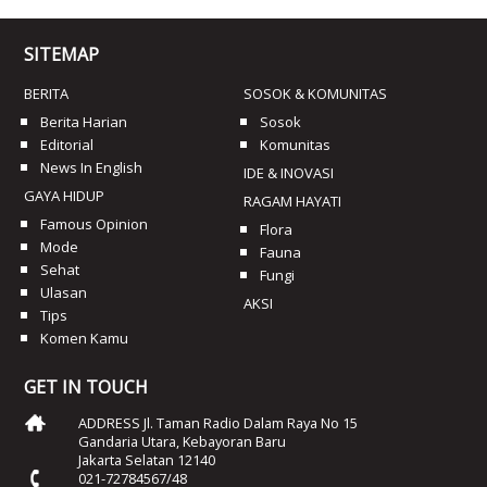
SITEMAP
BERITA
SOSOK & KOMUNITAS
Berita Harian
Sosok
Editorial
Komunitas
News In English
IDE & INOVASI
GAYA HIDUP
RAGAM HAYATI
Famous Opinion
Flora
Mode
Fauna
Sehat
Fungi
Ulasan
AKSI
Tips
Komen Kamu
GET IN TOUCH
ADDRESS Jl. Taman Radio Dalam Raya No 15
Gandaria Utara, Kebayoran Baru
Jakarta Selatan 12140
021-72784567/48