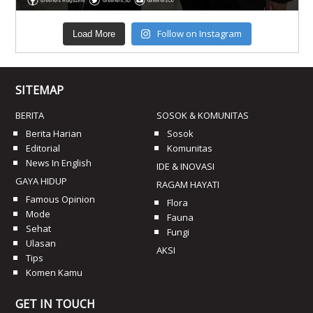
Follow on Instagram
Load More
SITEMAP
BERITA
SOSOK & KOMUNITAS
Berita Harian
Sosok
Editorial
Komunitas
News In English
IDE & INOVASI
GAYA HIDUP
RAGAM HAYATI
Famous Opinion
Flora
Mode
Fauna
Sehat
Fungi
Ulasan
AKSI
Tips
Komen Kamu
GET IN TOUCH