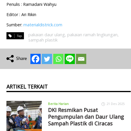
Penulis : Ramadani Wahyu
Editor : Ari Rikin
Sumber:
materialdistrick.com
pakaian daur ulang
,
pakaian ramah lingkungan
,
sampah plastik
ARTIKEL TERKAIT
Berita Harian
21 Des 2025
DKI Resmikan Pusat
Pengumpulan dan Daur Ulang
Sampah Plastik di Ciracas