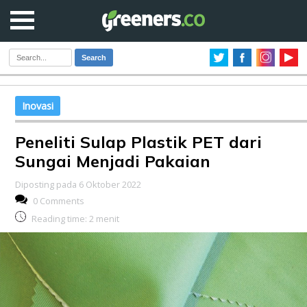
Search
Inovasi
Peneliti Sulap Plastik PET dari
Sungai Menjadi Pakaian
Diposting pada 6 Oktober 2022
0 Comments
Reading time:
2
menit