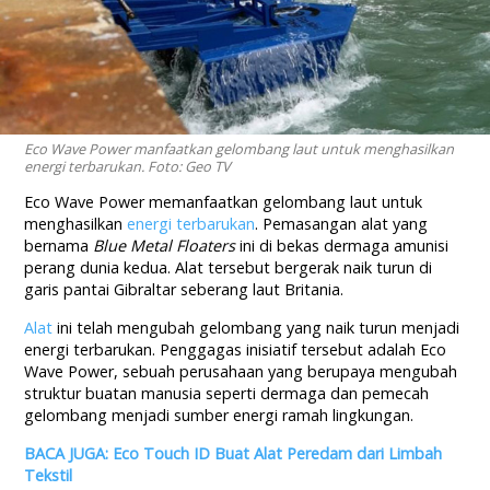
Eco Wave Power manfaatkan gelombang laut untuk menghasilkan
energi terbarukan. Foto: Geo TV
Eco Wave Power memanfaatkan gelombang laut untuk
menghasilkan
energi terbarukan
. Pemasangan alat yang
bernama
Blue Metal Floaters
ini di bekas dermaga amunisi
perang dunia kedua. Alat tersebut bergerak naik turun di
garis pantai Gibraltar seberang laut Britania.
Alat
ini telah mengubah gelombang yang naik turun menjadi
energi terbarukan. Penggagas inisiatif tersebut adalah Eco
Wave Power, sebuah perusahaan yang berupaya mengubah
struktur buatan manusia seperti dermaga dan pemecah
gelombang menjadi sumber energi ramah lingkungan.
BACA JUGA: Eco Touch ID Buat Alat Peredam dari Limbah
Tekstil