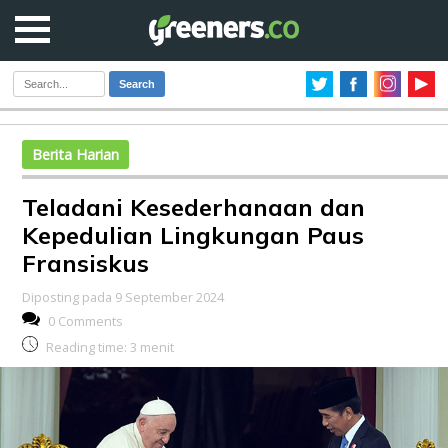
Search
Berita Harian
Teladani Kesederhanaan dan
Kepedulian Lingkungan Paus
Fransiskus
Diposting pada 9 September 2024
0 Comments
Reading time:
3
menit