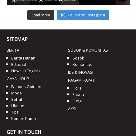
Follow on Instagram
Load More
SITEMAP
BERITA
SOSOK & KOMUNITAS
Berita Harian
Sosok
Editorial
Komunitas
News In English
IDE & INOVASI
GAYA HIDUP
RAGAM HAYATI
Famous Opinion
Flora
Mode
Fauna
Sehat
Fungi
Ulasan
AKSI
Tips
Komen Kamu
GET IN TOUCH