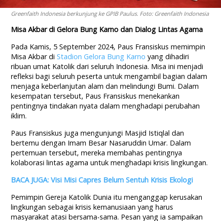
Greenfaith Indonesia berkunjung ke GPIB Paulus. Foto: Greenfaith Indonesia
Misa Akbar di Gelora Bung Karno dan Dialog Lintas Agama
Pada Kamis, 5 September 2024, Paus Fransiskus memimpin
Misa Akbar di
Stadion Gelora Bung Karno
yang dihadiri
ribuan umat Katolik dari seluruh Indonesia. Misa ini menjadi
refleksi bagi seluruh peserta untuk mengambil bagian dalam
menjaga keberlanjutan alam dan melindungi Bumi. Dalam
kesempatan tersebut, Paus Fransiskus menekankan
pentingnya tindakan nyata dalam menghadapi perubahan
iklim.
Paus Fransiskus juga mengunjungi Masjid Istiqlal dan
bertemu dengan Imam Besar Nasaruddin Umar. Dalam
pertemuan tersebut, mereka membahas pentingnya
kolaborasi lintas agama untuk menghadapi krisis lingkungan.
BACA JUGA: Visi Misi Capres Belum Sentuh Krisis Ekologi
Pemimpin Gereja Katolik Dunia itu menganggap kerusakan
lingkungan sebagai krisis kemanusiaan yang harus
masyarakat atasi bersama-sama. Pesan yang ia sampaikan