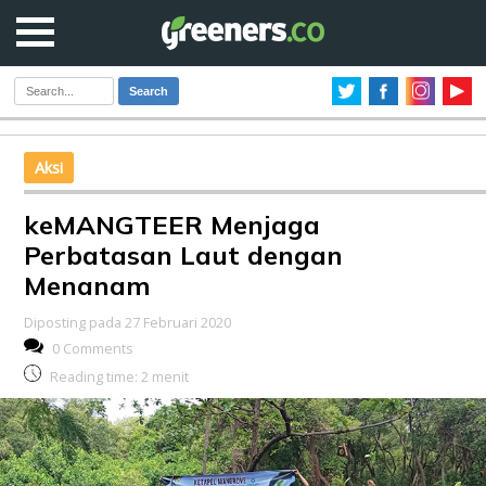
Search
Aksi
keMANGTEER Menjaga
Perbatasan Laut dengan
Menanam
Diposting pada 27 Februari 2020
0 Comments
Reading time:
2
menit