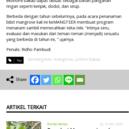
ekonomi bakau dapat dibuat sebagai bahan panganan
ringan seperti keripik, dodol, dan sirup.
Berbeda dengan tahun sebelumnya, pada acara penanaman
bibit mangrove kali ini keMANGTEER membuat program
menanam sambil memecahkan teka-teki. “Intinya seru,
evaluasi dan masukan dari teman-teman (menjadi) sesuatu
yang berbeda di tahun ini, ” ujarnya.
Penulis: Ridho Pambudi
Kemangteer
,
mangrove
,
pohon bakau
ARTIKEL TERKAIT
Berita Harian
31 Mei 2026