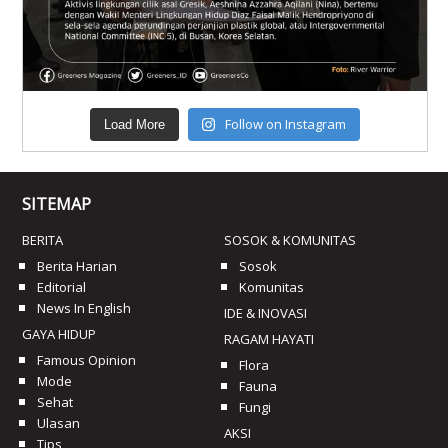
Follow on Instagram
Load More
SITEMAP
BERITA
SOSOK & KOMUNITAS
Berita Harian
Sosok
Editorial
Komunitas
News In English
IDE & INOVASI
GAYA HIDUP
RAGAM HAYATI
Famous Opinion
Flora
Mode
Fauna
Sehat
Fungi
Ulasan
AKSI
Tips