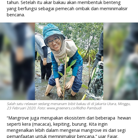
tahun. Setelah itu akar bakau akan membentuk benteng
yang berfungsi sebagai pemecah ombak dan meminimalisir
bencana.
Salah satu relawan sedang menanam bibit bakau di di Jakarta Utara, Minggu,
23 Februari 2020. Foto: www.greeners.co/Ridho Pambudi
“Mangrove juga merupakan ekosistem dari beberapa hewan
seperti kera (macaca), kepiting, burung. Kita ingin
mengenalkan lebih dalam mengenai mangrove ini dari segi
pemanfaatan untuk meminimalisir bencana,” ujar Fajar.