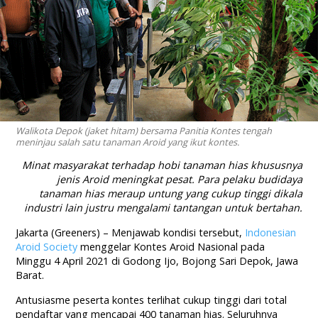
Walikota Depok (jaket hitam) bersama Panitia Kontes tengah
meninjau salah satu tanaman Aroid yang ikut kontes.
Minat masyarakat terhadap hobi tanaman hias khususnya
jenis Aroid meningkat pesat. Para pelaku budidaya
tanaman hias meraup untung yang cukup tinggi dikala
industri lain justru mengalami tantangan untuk bertahan.
Jakarta (Greeners) – Menjawab kondisi tersebut,
Indonesian
Aroid Society
menggelar Kontes Aroid Nasional pada
Minggu 4 April 2021 di Godong Ijo, Bojong Sari Depok, Jawa
Barat.
Antusiasme peserta kontes terlihat cukup tinggi dari total
pendaftar yang mencapai 400 tanaman hias. Seluruhnya