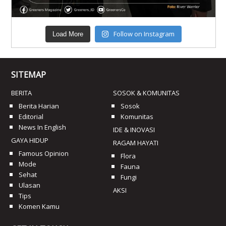
Follow on Instagram
Load More
SITEMAP
BERITA
SOSOK & KOMUNITAS
Berita Harian
Sosok
Editorial
Komunitas
News In English
IDE & INOVASI
GAYA HIDUP
RAGAM HAYATI
Famous Opinion
Flora
Mode
Fauna
Sehat
Fungi
Ulasan
AKSI
Tips
Komen Kamu