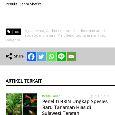
Penulis: Zahra Shafira
Aglaonema
,
Anthurium
,
Aroid
,
indonesian aroid
society
,
monstera
,
Philodendron
,
tanaman hias
,
Varigata
ARTIKEL TERKAIT
Berita Harian
20 Jun 2026
Peneliti BRIN Ungkap Spesies
Baru Tanaman Hias di
Sulawesi Tengah