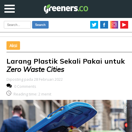
Search
Aksi
Larang Plastik Sekali Pakai untuk
Zero Waste Cities
Diposting pada 28 Februari 2022
0 Comments
Reading time:
2
menit