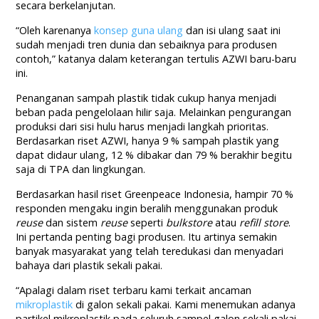
secara berkelanjutan.
“Oleh karenanya
konsep guna ulang
dan isi ulang saat ini
sudah menjadi tren dunia dan sebaiknya para produsen
contoh,” katanya dalam keterangan tertulis AZWI baru-baru
ini.
Penanganan sampah plastik tidak cukup hanya menjadi
beban pada pengelolaan hilir saja. Melainkan pengurangan
produksi dari sisi hulu harus menjadi langkah prioritas.
Berdasarkan riset AZWI, hanya 9 % sampah plastik yang
dapat didaur ulang, 12 % dibakar dan 79 % berakhir begitu
saja di TPA dan lingkungan.
Berdasarkan hasil riset Greenpeace Indonesia, hampir 70 %
responden mengaku ingin beralih menggunakan produk
reuse
dan sistem
reuse
seperti
bulkstore
atau
refill store
.
Ini pertanda penting bagi produsen. Itu artinya semakin
banyak masyarakat yang telah teredukasi dan menyadari
bahaya dari plastik sekali pakai.
“Apalagi dalam riset terbaru kami terkait ancaman
mikroplastik
di galon sekali pakai. Kami menemukan adanya
partikel mikroplastik pada seluruh sampel galon sekali pakai