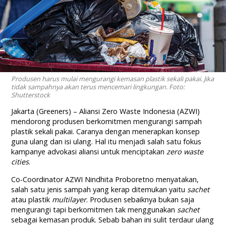
Produsen harus mulai mengurangi kemasan plastik sekali pakai. Jika
tidak sampahnya akan terus mencemari lingkungan. Foto:
Shutterstock
Jakarta (Greeners) – Aliansi Zero Waste Indonesia (AZWI)
mendorong produsen berkomitmen mengurangi sampah
plastik sekali pakai. Caranya dengan menerapkan konsep
guna ulang dan isi ulang. Hal itu menjadi salah satu fokus
kampanye advokasi aliansi untuk menciptakan
zero waste
cities
.
Co-Coordinator AZWI Nindhita Proboretno menyatakan,
salah satu jenis sampah yang kerap ditemukan yaitu
sachet
atau plastik
multilayer
. Produsen sebaiknya bukan saja
mengurangi tapi berkomitmen tak menggunakan
sachet
sebagai kemasan produk. Sebab bahan ini sulit terdaur ulang