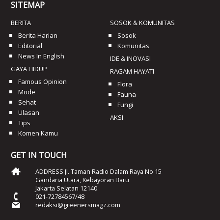
SITEMAP
BERITA
SOSOK & KOMUNITAS
Berita Harian
Sosok
Editorial
Komunitas
News In English
IDE & INOVASI
GAYA HIDUP
RAGAM HAYATI
Famous Opinion
Flora
Mode
Fauna
Sehat
Fungi
Ulasan
AKSI
Tips
Komen Kamu
GET IN TOUCH
ADDRESS Jl. Taman Radio Dalam Raya No 15
Gandaria Utara, Kebayoran Baru
Jakarta Selatan 12140
021-72784567/48
redaksi@greenersmagz.com