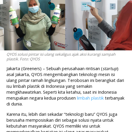
QYOS solusi pintar isi ulang sekaligus ajak aksi kurangi sampah
plastik. Foto: QYOS
Jakarta (Greeners) – Sebuah perusahaan rintisan (
startup
)
asal Jakarta, QYOS mengembangkan teknologi mesin isi
ulang pintar ramah lingkungan. Terobosan ini berangkat dari
isu limbah plastik di Indonesia yang semakin
mengkhawatirkan. Seperti kita ketahui, saat ini Indonesia
merupakan negara kedua produsen
limbah plastik
terbanyak
di dunia.
Karena itu, lebih dari sekadar “teknologi baru” QYOS juga
berusaha memposisikan diri sebagai solusi nyata untuk
kebutuhan masyarakat. QYOS memiliki visi untuk
memperkenalkan kegiatan isi ulang agar masyarakat