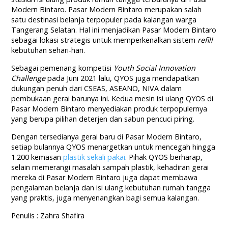
Modern Bintaro. Pasar Modern Bintaro merupakan salah
satu destinasi belanja terpopuler pada kalangan warga
Tangerang Selatan. Hal ini menjadikan Pasar Modern Bintaro
sebagai lokasi strategis untuk memperkenalkan sistem
refil
l
kebutuhan sehari-hari.
Sebagai pemenang kompetisi
Youth Social Innovation
Challenge
pada Juni 2021 lalu, QYOS juga mendapatkan
dukungan penuh dari CSEAS, ASEANO, NIVA dalam
pembukaan gerai barunya ini. Kedua mesin isi ulang QYOS di
Pasar Modern Bintaro menyediakan produk terpopulernya
yang berupa pilihan deterjen dan sabun pencuci piring.
Dengan tersedianya gerai baru di Pasar Modern Bintaro,
setiap bulannya QYOS menargetkan untuk mencegah hingga
1.200 kemasan
plastik sekali pakai
. Pihak QYOS berharap,
selain memerangi masalah sampah plastik, kehadiran gerai
mereka di Pasar Modern Bintaro juga dapat membawa
pengalaman belanja dan isi ulang kebutuhan rumah tangga
yang praktis, juga menyenangkan bagi semua kalangan.
Penulis : Zahra Shafira