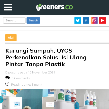
Search
Aksi
Kurangi Sampah, QYOS
Perkenalkan Solusi Isi Ulang
Pintar Tanpa Plastik
Diposting pada 15 November 2021
0 Comments
Reading time:
3
menit