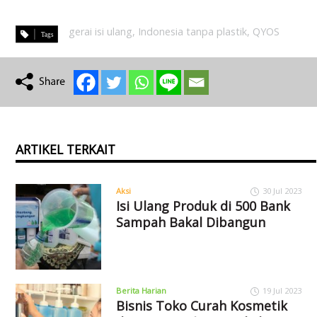
gerai isi ulang
,
Indonesia tanpa plastik
,
QYOS
ARTIKEL TERKAIT
Aksi
30 Jul 2023
Isi Ulang Produk di 500 Bank
Sampah Bakal Dibangun
Berita Harian
19 Jul 2023
Bisnis Toko Curah Kosmetik