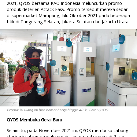
2021, QYOS bersama KAO Indonesia meluncurkan promo
produk deterjen Attack Easy. Promo tersebut mereka sebar
di supermarket Mampang, lalu Oktober 2021 pada beberapa
titik di Tangerang Selatan, Jakarta Selatan dan Jakarta Utara.
Produk isi ulang ini bisa hemat harga hingga 40 %. Foto: QYOS
QYOS Membuka Gerai Baru
Selain itu, pada November 2021 ini, QYOS membuka cabang
stasiun isi ulang produk rumah tangga terbarunya di Pasar