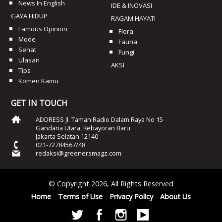
News In English
IDE & INOVASI
GAYA HIDUP
RAGAM HAYATI
Famous Opinion
Flora
Mode
Fauna
Sehat
Fungi
Ulasan
AKSI
Tips
Komen Kamu
GET IN TOUCH
ADDRESS Jl. Taman Radio Dalam Raya No 15
Gandaria Utara, Kebayoran Baru
Jakarta Selatan 12140
021-72784567/48
redaksi@greenersmagz.com
© Copyright 2026, All Rights Reserved
Home
Terms of Use
Privacy Policy
About Us