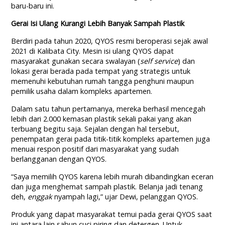
baru-baru ini.
Gerai Isi Ulang Kurangi Lebih Banyak Sampah Plastik
Berdiri pada tahun 2020, QYOS resmi beroperasi sejak awal
2021 di Kalibata City. Mesin isi ulang QYOS dapat
masyarakat gunakan secara swalayan (
self service
) dan
lokasi gerai berada pada tempat yang strategis untuk
memenuhi kebutuhan rumah tangga penghuni maupun
pemilik usaha dalam kompleks apartemen.
Dalam satu tahun pertamanya, mereka berhasil mencegah
lebih dari 2.000 kemasan plastik sekali pakai yang akan
terbuang begitu saja. Sejalan dengan hal tersebut,
penempatan gerai pada titik-titik kompleks apartemen juga
menuai respon positif dari masyarakat yang sudah
berlangganan dengan QYOS.
“Saya memilih QYOS karena lebih murah dibandingkan eceran
dan juga menghemat sampah plastik. Belanja jadi tenang
deh,
enggak
nyampah lagi,” ujar Dewi, pelanggan QYOS.
Produk yang dapat masyarakat temui pada gerai QYOS saat
ini antara lain sabun cuci piring dan detergen. Untuk