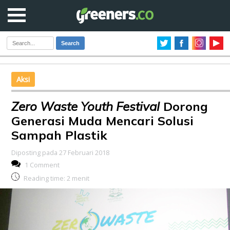
Search
Aksi
Zero Waste Youth Festival
Dorong
Generasi Muda Mencari Solusi
Sampah Plastik
Diposting pada 27 Februari 2018
1 Comment
Reading time:
2
menit