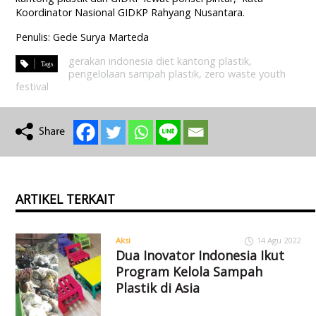
Koordinator Nasional GIDKP Rahyang Nusantara.
Penulis: Gede Surya Marteda
gerakan indonesia diet kantong plastik
,
pengelolaan sampah plastik
,
zero waste youth
festival
ARTIKEL TERKAIT
Aksi
14 Agu 2022
Dua Inovator Indonesia Ikut
Program Kelola Sampah
Plastik di Asia