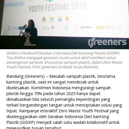
Direktur Eksekutif Gerakan Indonesia Diet kantong Plastik (GIDKP)
Tiza Mafira mengajak generasi muda untuk aktif memberi solusi
penanganan sampah, khususnya sampah plastik, dalam Zero Waste
Youth Festival. Foto: greeners.co/Gede Surya Marteda
Bandung (Greeners) – Masalah sampah plastik, terutama
kantong plastik, saat ini sangat mendesak untuk
diselesaikan. Komitmen Indonesia mengurangi sampah
plastik hingga 70% pada tahun 2025 hanya dapat
direalisasikan bila seluruh pemangku kepentingan yang
terkait bergandengan tangan untuk menciptakan solusi yang
tepat. Kampanye interaktif Zero Waste Youth Festival yang
diselenggarakan oleh Gerakan Indonesia Diet kantong
Plastik (GIDKP) menjadi salah satu wadah kolaboratif untuk
mewujudkan tujuan tersebut.