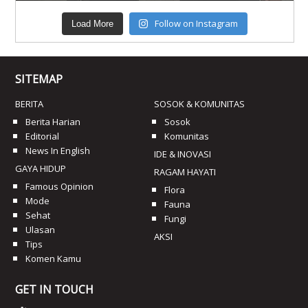
Follow on Instagram
Load More
SITEMAP
BERITA
SOSOK & KOMUNITAS
Berita Harian
Sosok
Editorial
Komunitas
News In English
IDE & INOVASI
GAYA HIDUP
RAGAM HAYATI
Famous Opinion
Flora
Mode
Fauna
Sehat
Fungi
Ulasan
AKSI
Tips
Komen Kamu
GET IN TOUCH