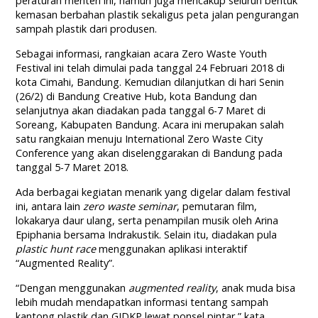
peraturan menteri ini, namun juga mencakup seluruh bentuk
kemasan berbahan plastik sekaligus peta jalan pengurangan
sampah plastik dari produsen.
Sebagai informasi, rangkaian acara Zero Waste Youth
Festival ini telah dimulai pada tanggal 24 Februari 2018 di
kota Cimahi, Bandung. Kemudian dilanjutkan di hari Senin
(26/2) di Bandung Creative Hub, kota Bandung dan
selanjutnya akan diadakan pada tanggal 6-7 Maret di
Soreang, Kabupaten Bandung. Acara ini merupakan salah
satu rangkaian menuju International Zero Waste City
Conference yang akan diselenggarakan di Bandung pada
tanggal 5-7 Maret 2018.
Ada berbagai kegiatan menarik yang digelar dalam festival
ini, antara lain
zero waste seminar
, pemutaran film,
lokakarya daur ulang, serta penampilan musik oleh Arina
Epiphania bersama Indrakustik. Selain itu, diadakan pula
plastic hunt race
menggunakan aplikasi interaktif
“Augmented Reality”.
“Dengan menggunakan
augmented reality
, anak muda bisa
lebih mudah mendapatkan informasi tentang sampah
kantong plastik dan GIDKP lewat ponsel pintar,” kata