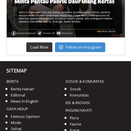
Follow on Instagram
Load More
SITEMAP
BERITA
SOSOK & KOMUNITAS
Berita Harian
Sosok
Editorial
Komunitas
News In English
IDE & INOVASI
GAYA HIDUP
RAGAM HAYATI
Famous Opinion
Flora
Mode
Fauna
Sehat
Fungi