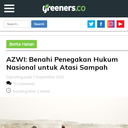
Search
Berita Harian
AZWI: Benahi Penegakan Hukum
Nasional untuk Atasi Sampah
Diposting pada 7 September 2023
0 Comments
Reading time:
2
menit