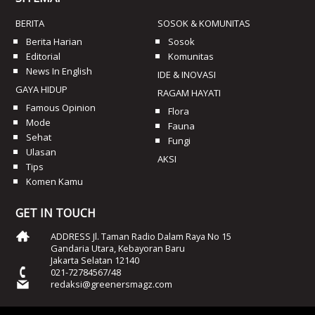
BERITA
SOSOK & KOMUNITAS
Berita Harian
Sosok
Editorial
Komunitas
News In English
IDE & INOVASI
GAYA HIDUP
RAGAM HAYATI
Famous Opinion
Flora
Mode
Fauna
Sehat
Fungi
Ulasan
AKSI
Tips
Komen Kamu
GET IN TOUCH
ADDRESS Jl. Taman Radio Dalam Raya No 15
Gandaria Utara, Kebayoran Baru
Jakarta Selatan 12140
021-72784567/48
redaksi@greenersmagz.com