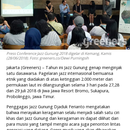
Press Conference Jazz Gunung 2018 digelar di Kemang, Kamis
(28/06/2018). Foto: greeners.co/Dewi Purningsih
Jakarta (Greeners) – Tahun ini Jazz Gunung genap menginjak
satu dasawarsa. Pagelaran jazz internasional bernuansa
etnik yang diadakan di atas ketinggian 2.000 meter dari
permukaan laut ini dilangsungkan selama 3 hari pada 27,28
dan 29 Juli 2018 di Jiwa Jawa Resort Bromo, Sukapura,
Probolinggo, Jawa Timur.
Penggagas Jazz Gunung Djaduk Ferianto mengatakan
bahwa merayakan keragaman selalu menjadi salah satu ciri
khas dari Jazz Gunung dan keragaman ini dapat dilihat dari
para musisi yang tampil mengisi acara juga penonton lintas
generasi yang datang. Genre musik yang akan dibawakan