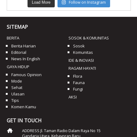
Follow on Instagram
Load More
SITEMAP
BERITA
SOSOK & KOMUNITAS
Berita Harian
Sosok
Editorial
Komunitas
News In English
IDE & INOVASI
GAYA HIDUP
RAGAM HAYATI
Famous Opinion
Flora
Mode
Fauna
Sehat
Fungi
Ulasan
AKSI
Tips
Komen Kamu
GET IN TOUCH
ADDRESS Jl. Taman Radio Dalam Raya No 15
Gandaria Utara, Kebayoran Baru