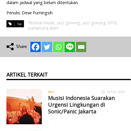
dalam jadwal yang belum ditentukan.
Penulis: Dewi Purningsih
festival musik
,
jazz gunung
,
jazz gunung 2018
,
pariwisata alam
ARTIKEL TERKAIT
Aksi
28 Feb 2025
Musisi Indonesia Suarakan
Urgensi Lingkungan di
Sonic/Panic Jakarta