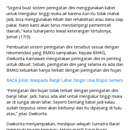
“Segera buat sistem peringatan dini menggunakan kabel
untuk mengukur tinggi muka air karena
kan
itu tidak mahal.
Jadi, bisa menggunakan hibah dan rehabilitasi atau dana siap
pakai. Nanti kami akan terus mendampingi pemerintah
daerah,” kata Suharyanto lewat keterangan tertulisnya,
Jumat (17/5).
Pembuatan sistem peringatan dini tersebut sesuai dengan
rekomendasi yang BMKG sampaikan. Kepala BMKG,
Dwikorita Karnawati mengatakan peringatan dini ini penting
untuk dibuat. Sebab, peringatan dini yang selama ini ada dan
BMKG keluarkan hanya terkait dengan peringatan dini hujan.
BACA JUGA: Waspada Banjir Lahar Dingin Usai Erupsi Semeru
“Peringatan dini hujan tidak terkait dengan peringatan dini
banjir lahar. Jadi, harus ada alat untuk mengukur tinggi muka
air di sungai aliran lahar. Seperti bentang kabel jadi kalau
sudah terputus sirine akan berbunyi dan itu dipasang di hulu
atas,” jelas Dwikorita.
Dwikorita menyampaikan, meskipun wilayah Sumatra Barat
memasuki musim kemarau, tetapi masih turun hujan.