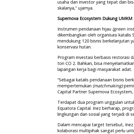
usaha dan investor yang tepat dan b
skalanya,” ujarnya.
Supernova Ecosystem Dukung UMKM 
Instrumen pendanaan hijau
(green ins
dikembangkan oleh organisasi katalis
mendukung 120 bisnis berkelanjutan 
konservasi hutan.
Program investasi berbasis restorasi d
ton CO 2. Bahkan, bisa menyelamatkan
lapangan kerja bagi masyarakat adat.
“Sebagai katalis pendanaan bisnis be
mempertemukan
(matchmaking)
pemil
Capital Partner Supernova Ecosystem, 
Terdapat dua program unggulan untuk 
Equatora Capital. Inez berharap, prog
lingkungan dan sosial yang terjadi di 
Dalam mencapai target tersebut, Inez
kolaborasi multipihak sangat perlu unt