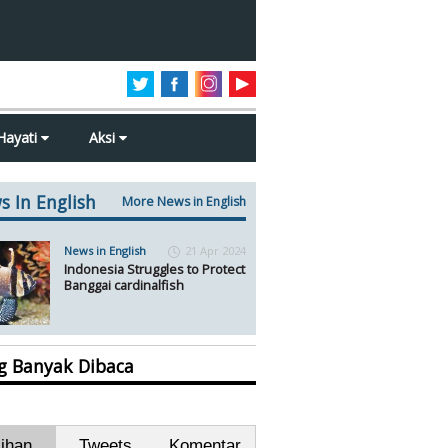
Hayati
Aksi
s In English
More News in English
News in English
21 Apr 2024
Indonesia Struggles to Protect
Banggai cardinalfish
ng Banyak Dibaca
lihan
Tweets
Komentar