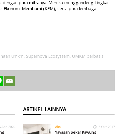
a dengan para mitranya. Mereka menggandeng Lingkar
lisi Ekonomi Membumi (KEM), serta para lembaga
anaan umkm
,
Supernova Ecosystem
,
UMKM berbasis
ARTIKEL LAINNYA
6 Apr 2024
Aksi
3 Okt 2017
ng
Yayasan Sekar Kawung