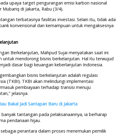
da upaya target pengurangan emisi karbon nasional
 Mubariq di Jakarta, Rabu (3/4).
gan terbatasnya fasilitas investasi. Selain itu, tidak ada
 bank konvensional dan kemampuan untuk mengaksesnya
elanjutan
angan Berkelanjutan, Mahpud Sujai menyatakan saat ini
ah untuk mendorong bisnis berkelanjutan. Hal itu terwujud
njadi dasar bagi keuangan keberlanjutan Indonesia.
gembangkan bisnis berkelanjutan adalah regulasi
sia (TKBI). TKBI akan melindungi implementasi
ermasuk pembiayaan terhadap transisi menuju
an,” jelasnya.
au Bakal Jadi Santapan Baru di Jakarta
banyak tantangan pada pelaksanaannya, ia berharap
ma pendanaan hijau.
n sebagai perantara dalam proses menemukan pemilik