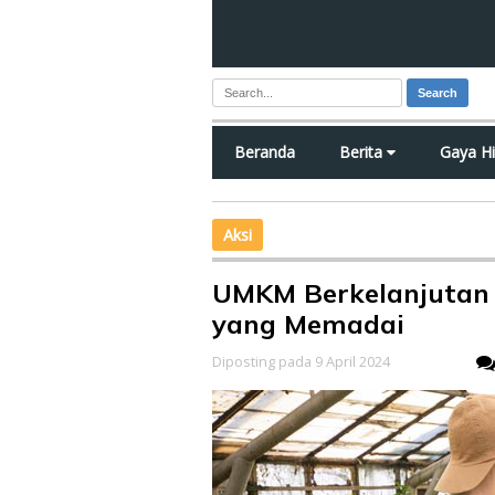
Search
Beranda
Berita
Gaya H
Aksi
UMKM Berkelanjutan
yang Memadai
Diposting pada 9 April 2024