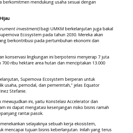
isa berkomitmen mendukung usaha sesuai dengan
Hijau
trument investment)
bagi UMKM berkelanjutan juga bakal
 Supernova Ecosystem pada tahun 2030. Mereka akan
yang berkontribusi pada pertumbuhan ekonomi dan
an konservasi lingkungan ini berpotensi menyerap 7 juta
 700 ribu hektare area hutan dan menciptakan 13.000
rkelanjutan, Supernova Ecosystem berperan untuk
ik usaha, pemodal, dan pemerintah,” jelas Equator
Inez Stefanie.
mewujudkan ini, yaitu Konstelasi Accelerator dan
ram ini dapat mengatasi kesenjangan risiko bisnis ramah
sepanjang rantai pasok.
 menekankan selayaknya sebuah kerja ekosistem,
uk mencapai tujuan bisnis keberlanjutan. Inilah yang terus