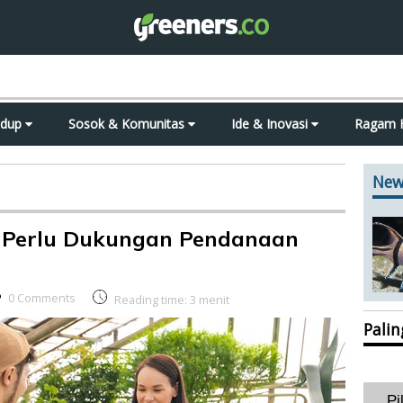
idup
Sosok & Komunitas
Ide & Inovasi
Ragam 
New
 Perlu Dukungan Pendanaan
0 Comments
Reading time:
3
menit
Pali
Pi