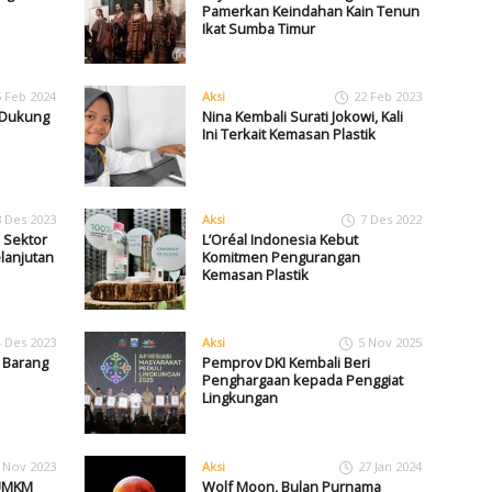
Pamerkan Keindahan Kain Tenun
Ikat Sumba Timur
5 Feb 2024
Aksi
22 Feb 2023
 Dukung
Nina Kembali Surati Jokowi, Kali
Ini Terkait Kemasan Plastik
8 Des 2023
Aksi
7 Des 2022
 Sektor
L’Oréal Indonesia Kebut
lanjutan
Komitmen Pengurangan
Kemasan Plastik
4 Des 2023
Aksi
5 Nov 2025
 Barang
Pemprov DKI Kembali Beri
Penghargaan kepada Penggiat
Lingkungan
 Nov 2023
Aksi
27 Jan 2024
 UMKM
Wolf Moon, Bulan Purnama