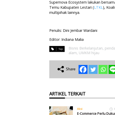
Supernova Ecosystem lakukan bersam
Temu Kabupaten Lestari (
LTKL
), Koa
multipihak lainnya.
Penulis: Dini Jembar Wardani
Editor: Indiana Malia
Bisnis Berkelanjutan
,
pend
alam
,
UMKM hijau
ARTIKEL TERKAIT
Aksi
E-Commerce Perlu Duku