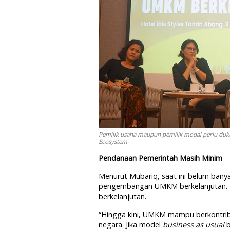
Pemilik usaha maupun pemilik modal perlu du
Ecosystem
Pendanaan Pemerintah Masih Minim
Menurut Mubariq, saat ini belum bany
pengembangan UMKM berkelanjutan. P
berkelanjutan.
“Hingga kini, UMKM mampu berkontri
negara. Jika model
business as usual
b