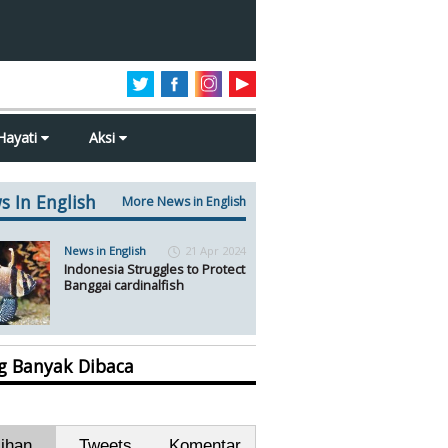
Hayati
Aksi
s In English
More News in English
News in English
21 Apr 2024
Indonesia Struggles to Protect
Banggai cardinalfish
ng Banyak Dibaca
lihan
Tweets
Komentar