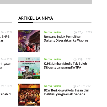
ARTIKEL LAINNYA
7 Des 2024
Berita Harian
17 Jan 2019
m, BNPB
Rencana Induk Pemulihan
asi
Sulteng Diserahkan ke Wapres
9 Mei 2024
Berita Harian
23 Jun 2021
ringatan
KLHK: Limbah Medis Tak Boleh
ar
Dibuang Langsung Ke TPA
 Mar 2024
Berita Harian
22 Des 2021
B2W Beri
Award
Kota, Insan dan
anah di
Institusi yang Ramah Sepeda