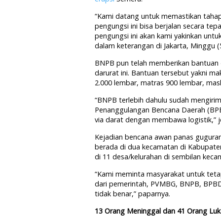
“Kami datang untuk memastikan taha
pengungsi ini bisa berjalan secara te
pengungsi ini akan kami yakinkan untuk
dalam keterangan di Jakarta, Minggu (
BNPB pun telah memberikan bantuan de
darurat ini. Bantuan tersebut yakni ma
2.000 lembar, matras 900 lembar, mask
“BNPB terlebih dahulu sudah mengiri
Penanggulangan Bencana Daerah (BPB
via darat dengan membawa logistik,” j
Kejadian bencana awan panas gugura
berada di dua kecamatan di Kabupate
di 11 desa/kelurahan di sembilan keca
“Kami meminta masyarakat untuk tetap
dari pemerintah, PVMBG, BNPB, BPBD 
tidak benar,” paparnya.
13 Orang Meninggal dan 41 Orang Luk