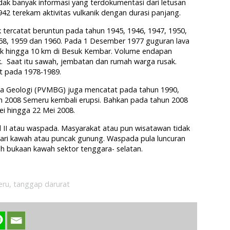
dak banyak informasi yang terdokumentasi dari letusan
2 terekam aktivitas vulkanik dengan durasi panjang.
ik tercatat beruntun pada tahun 1945, 1946, 1947, 1950,
958, 1959 dan 1960. Pada 1 Desember 1977 guguran lava
k hingga 10 km di Besuk Kembar. Volume endapan
k. Saat itu sawah, jembatan dan rumah warga rusak.
tat pada 1978-1989.
ana Geologi (PVMBG) juga mencatat pada tahun 1990,
an 2008 Semeru kembali erupsi. Bahkan pada tahun 2008
Mei hingga 22 Mei 2008.
l II atau waspada. Masyarakat atau pun wisatawan tidak
 dari kawah atau puncak gunung. Waspada pula luncuran
ah bukaan kawah sektor tenggara- selatan.
eru
,
tanggap darurat