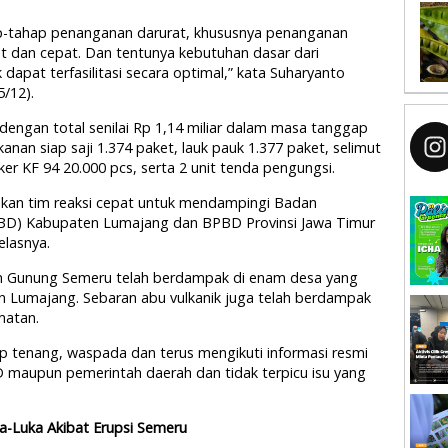
p-tahap penanganan darurat, khususnya penanganan
pat dan cepat. Dan tentunya kebutuhan dasar dari
 dapat terfasilitasi secara optimal,” kata Suharyanto
5/12).
ngan total senilai Rp 1,14 miliar dalam masa tanggap
kanan siap saji 1.374 paket, lauk pauk 1.377 paket, selimut
er KF 94 20.000 pcs, serta 2 unit tenda pengungsi.
mkan tim reaksi cepat untuk mendampingi Badan
D) Kabupaten Lumajang dan BPBD Provinsi Jawa Timur
elasnya.
n Gunung Semeru telah berdampak di enam desa yang
n Lumajang. Sebaran abu vulkanik juga telah berdampak
matan.
 tenang, waspada dan terus mengikuti informasi resmi
maupun pemerintah daerah dan tidak terpicu isu yang
a-Luka Akibat Erupsi Semeru