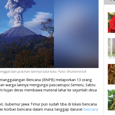
ggal dan puluhan lainnya luka-luka. Foto: Shutterstock
 Penanggulangan Bencana (BNPB) melaporkan 13 orang
usan warga lainnya mengungsi pascaerupsi Semeru, Sabtu
kuti hujan deras membawa material lahar ke sejumlah desa
, Gubernur Jawa Timur pun sudah tiba di lokasi bencana.
an korban bencana dalam masa tanggap darurat
bencana