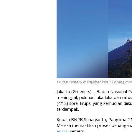
Erupsi Semeru menyebabkan 13 orang menin
Jakarta (Greeners) – Badan Nasional
meninggal, puluhan luka-luka dan rat
(4/12) sore. Erupsi yang kemudian dii
terdampak.
Kepala BNPB Suharyanto, Panglima TNI
Mereka memastikan proses penangan
erupsi
Semeru.