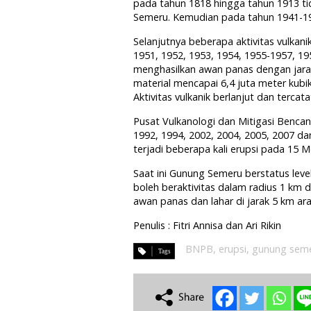
pada tahun 1818 hingga tahun 1913 ti
Semeru. Kemudian pada tahun 1941-194
Selanjutnya beberapa aktivitas vulkan
1951, 1952, 1953, 1954, 1955-1957, 1
menghasilkan awan panas dengan jara
material mencapai 6,4 juta meter kubi
Aktivitas vulkanik berlanjut dan terca
Pusat Vulkanologi dan Mitigasi Benc
1992, 1994, 2002, 2004, 2005, 2007 d
terjadi beberapa kali erupsi pada 15 
Saat ini Gunung Semeru berstatus leve
boleh beraktivitas dalam radius 1 km
awan panas dan lahar di jarak 5 km ar
Penulis : Fitri Annisa dan Ari Rikin
BNPB
,
erupsi
,
gunung sem