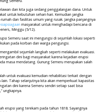
unung Semeru.
relawan dan kita juga sedang penggalangan dana. Untuk
akat untuk kebutuhan sehari-hari. Kemudian jangka
-rumah dan fasilitas umum yang rusak. Jangka panjangnya
esiapsiagaan
masyarakat untuk menghadapi bencana di
eners, Minggu (5/12).
si Semeru saat ini mengungsi di sejumlah lokasi seperti
lakukan pada korban dan warga pengungsi.
 mengambil sejumlah langkah seperti melakukan evakuasi.
ringatan dini bagi masyarakat karena kejadian erupsi
 pada masa mendatang. Gunung Semeru merupakan salah
alah untuk evakuasi kemudian rehabilitasi terkait dengan
n-lain. Tahap selanjutnya kita akan memperkuat kapasitas
ngatan dini karena Semeru sendiri setiap saat bisa
i,” ungkapnya.
rah erupsi yang terekam pada tahun 1818. Sayangnya