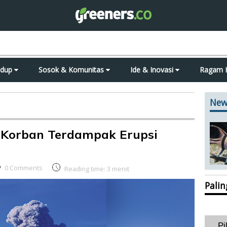
idup
Sosok & Komunitas
Ide & Inovasi
Ragam 
New
 Korban Terdampak Erupsi
0 Comments
Reading time:
3
menit
Pali
Pi