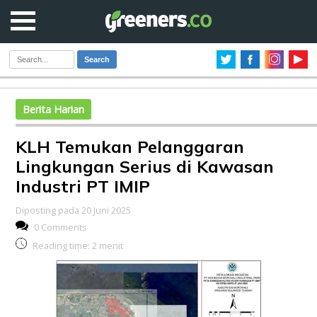
Search
Berita Harian
KLH Temukan Pelanggaran
Lingkungan Serius di Kawasan
Industri PT IMIP
Diposting pada 20 Juni 2025
0 Comments
Reading time:
2
menit