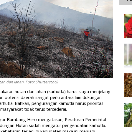
tan dan lahan. Foto: Shutterstock
bakaran hutan dan lahan (karhutla) harus siaga menjelang
n potensi daerah sangat perlu antara lain dukungan
utla. Bahkan, pengurangan karhutla harus prioritas
masyarakat tidak terus tercederai.
Bogor Bambang Hero mengatakan, Peraturan Pemerintah
ndungan Hutan sudah mengatur pengendalian karhutla.
kebakaran terjadi di kabupaten maka ini menjadi