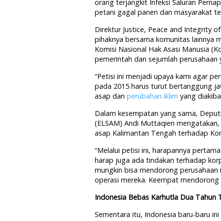
orang terjangkit Infeksi Saluran Pern
petani gagal panen dan masyarakat t
Direktur Justice, Peace and Integrity 
pihaknya bersama komunitas lainnya m
Komisi Nasional Hak Asasi Manusia (
pemerintah dan sejumlah perusahaan y
“Petisi ini menjadi upaya kami agar p
pada 2015 harus turut bertanggung ja
asap dan
perubahan iklim
yang diakiba
Dalam kesempatan yang sama, Deputi
(ELSAM) Andi Muttaqien mengatakan, p
asap Kalimantan Tengah terhadap K
“Melalui petisi ini, harapannya pert
harap juga ada tindakan terhadap kor
mungkin bisa mendorong perusahaan it
operasi mereka. Keempat mendorong p
Indonesia Bebas Karhutla Dua Tahun T
Sementara itu, Indonesia baru-baru i