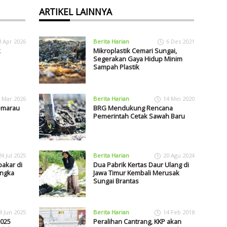
ARTIKEL LAINNYA
3 Apr 2026
Berita Harian
6 Des 2021
k
Mikroplastik Cemari Sungai,
Segerakan Gaya Hidup Minim
Sampah Plastik
 Mar 2026
Berita Harian
14 Mei 2020
emarau
BRG Mendukung Rencana
Pemerintah Cetak Sawah Baru
24 Jul 2025
Berita Harian
20 Agu 2024
bakar di
Dua Pabrik Kertas Daur Ulang di
angka
Jawa Timur Kembali Merusak
Sungai Brantas
4 Jun 2025
Berita Harian
14 Feb 2018
025
Peralihan Cantrang, KKP akan