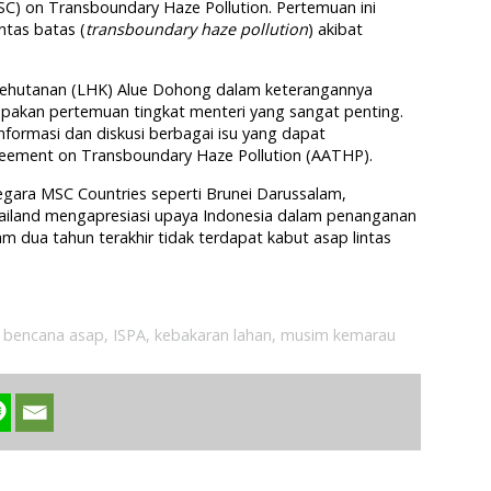
SC) on Transboundary Haze Pollution. Pertemuan ini
ntas batas (
transboundary haze pollution
) akibat
Kehutanan (LHK) Alue Dohong dalam keterangannya
akan pertemuan tingkat menteri yang sangat penting.
nformasi dan diskusi berbagai isu yang dapat
ement on Transboundary Haze Pollution (AATHP).
egara MSC Countries seperti Brunei Darussalam,
hailand mengapresiasi upaya Indonesia dalam penanganan
am dua tahun terakhir tidak terdapat kabut asap lintas
,
bencana asap
,
ISPA
,
kebakaran lahan
,
musim kemarau