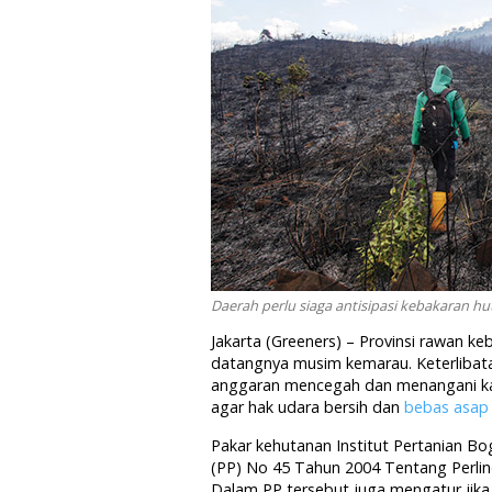
Daerah perlu siaga antisipasi kebakaran hu
Jakarta (Greeners) – Provinsi rawan ke
datangnya musim kemarau. Keterlibata
anggaran mencegah dan menangani karh
agar hak udara bersih dan
bebas asap
Pakar kehutanan Institut Pertanian 
(PP) No 45 Tahun 2004 Tentang Perli
Dalam PP tersebut juga mengatur jika 