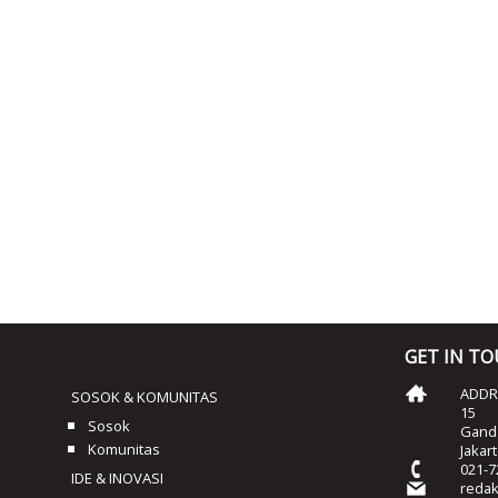
GET IN T
ADDRE
SOSOK & KOMUNITAS
15
Sosok
Ganda
Komunitas
Jakar
021-7
IDE & INOVASI
reda