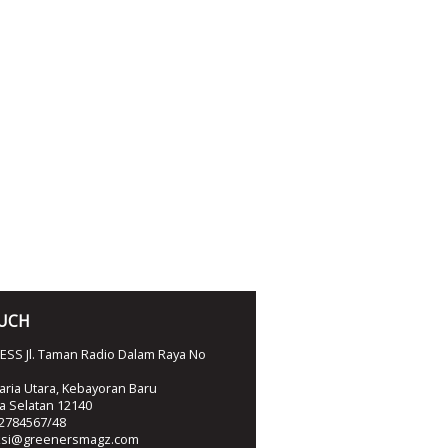
OUCH
SS Jl. Taman Radio Dalam Raya No
ria Utara, Kebayoran Baru
ta Selatan 12140
2784567/48
ksi@greenersmagz.com