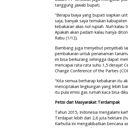
tanggung jawab bupati.
“Berapa biaya yang bupati siapkan unt
saja, banyak saya temukan kabupaten 
kebakaran alias nol rupiah.
Nah
kalau t
Apakah akan padam kalau hanya ditont
Rabu (1/12).
Bambang juga menyebut penyebab lain
pembakaran untuk penanaman tanaman
ini bisa berkurang sehingga dapat me
mencapai rata-rata suhu 1,5 derajat C
Change Conference of the Parties (COP
“Kita semua berharap kebakaran itu ak
menciptakan lingkungan yang lebih bai
itu pula emisi gas rumah kaca bisa dik
Petisi dari Masyarakat Terdampak
Tahun 2015, Indonesia mengalami karh
Terdapat lebih dari 2,6 juta hektare (
Karhutla ini mengakibatkan bencana 