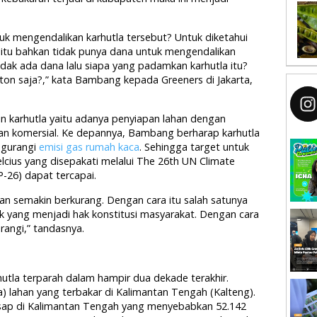
uk mengendalikan karhutla tersebut? Untuk diketahui
itu bahkan tidak punya dana untuk mengendalikan
idak ada dana lalu siapa yang padamkan karhutla itu?
on saja?,” kata Bambang kepada Greeners di Jakarta,
 karhutla yaitu adanya penyiapan lahan dengan
 komersial. Ke depannya, Bambang berharap karhutla
ngurangi
emisi gas rumah kaca
. Sehingga target untuk
elcius yang disepakati melalui The 26th UN Climate
-26) dapat tercapai.
an semakin berkurang. Dengan cara itu salah satunya
k yang menjadi hak konstitusi masyarakat. Dengan cara
urangi,” tandasnya.
utla terparah dalam hampir dua dekade terakhir.
ha) lahan yang terbakar di Kalimantan Tengah (Kalteng).
asap di Kalimantan Tengah yang menyebabkan 52.142