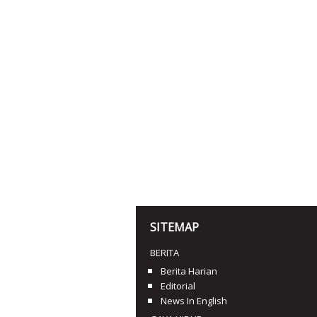
SITEMAP
BERITA
Berita Harian
Editorial
News In English