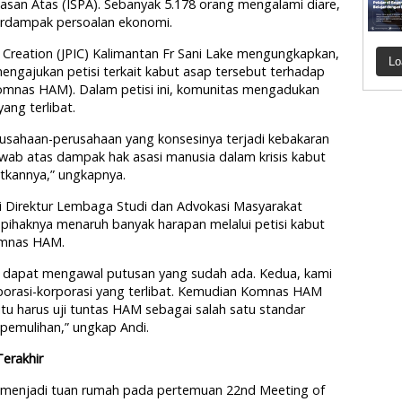
apasan Atas (ISPA). Sebanyak 5.178 orang mengalami diare,
erdampak persoalan ekonomi.
of Creation (JPIC) Kalimantan Fr Sani Lake mengungkapkan,
Lo
engajukan petisi terkait kabut asap tersebut terhadap
Komnas HAM). Dalam petisi ini, komunitas mengadukan
ang terlibat.
erusahaan-perusahaan yang konsesinya terjadi kebakaran
wab atas dampak hak asasi manusia dalam krisis kabut
tkannya,” ungkapnya.
 Direktur Lembaga Studi dan Advokasi Masyarakat
ihaknya menaruh banyak harapan melalui petisi kabut
omnas HAM.
ama dapat mengawal putusan yang sudah ada. Kedua, kami
porasi-korporasi yang terlibat. Kemudian Komnas HAM
u harus uji tuntas HAM sebagai salah satu standar
emulihan,” ungkap Andi.
erakhir
ni menjadi tuan rumah pada pertemuan 22nd Meeting of