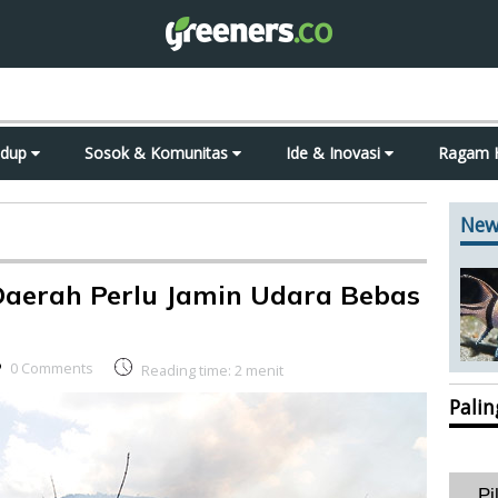
idup
Sosok & Komunitas
Ide & Inovasi
Ragam 
New
 Daerah Perlu Jamin Udara Bebas
0 Comments
Reading time:
2
menit
Pali
Pi