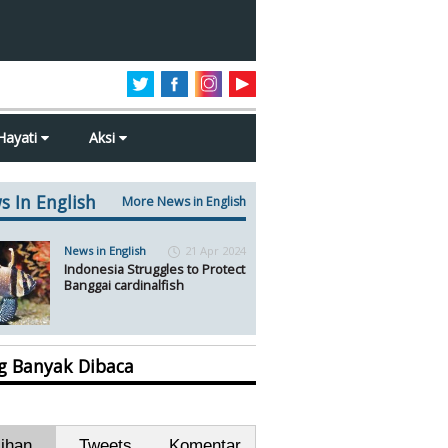
Hayati
Aksi
s In English
More News in English
News in English
21 Apr 2024
Indonesia Struggles to Protect
Banggai cardinalfish
ng Banyak Dibaca
lihan
Tweets
Komentar