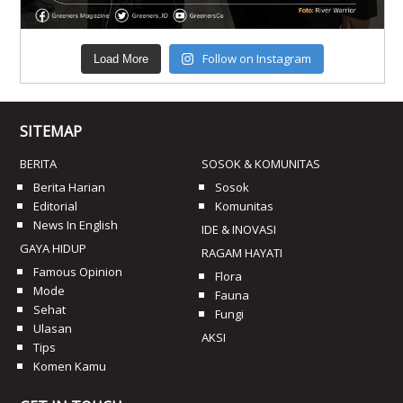
Follow on Instagram
Load More
SITEMAP
BERITA
SOSOK & KOMUNITAS
Berita Harian
Sosok
Editorial
Komunitas
News In English
IDE & INOVASI
GAYA HIDUP
RAGAM HAYATI
Famous Opinion
Flora
Mode
Fauna
Sehat
Fungi
Ulasan
AKSI
Tips
Komen Kamu