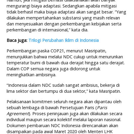
mengurangi biaya adaptasi. Sedangkan apabila mitigasi
tidak berhasil maka biaya adaptasi akan sangat besar. “Yang
dilakukan mempertahankan substansi yang masih relevan
dan menyesuaikan dengan perkembangan kebijakan serta
perkembangan di internasional,” kata dia.
Baca juga:
Trilogi Perubahan Iklim di Indonesia
Perkembangan paska COP21, menurut Masripatin,
menunjukkan bahwa melalui NDC cukup untuk menurunkan
temperatur bumi di bawah dua derajat hingga satu derajat.
Dalam COP semua negara juga didorong untuk
meningkatkan ambisinya.
“Indonesia dalam NDC sudah sangat ambisius, bekerja di
lima sektor dan bertumpu di dua sektor,” kata Masripatin.
Pelaksanaan komitmen seluruh negara akan dipantau oleh
sebuah lembaga di bawah Persetujuan Paris (
P
aris
A
gr
e
ement
). Proses peninjauan juga akan dilakukan secara
individual maupun secara kolektif melalui laporan nasional.
Dokumen pembaruan NDC Indonesia direncanakan akan
disampaikan pada awal Maret 2020 oleh Menteri LHK