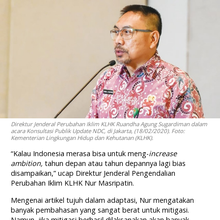
Direktur Jenderal Perubahan Iklim KLHK Ruandha Agung Sugardiman dalam
acara Konsultasi Publik Update NDC, di Jakarta, (18/02/2020). Foto:
Kementerian Lingkungan Hidup dan Kehutanan (KLHK).
“Kalau Indonesia merasa bisa untuk meng-
increase
ambi
t
ion
,
tahun depan atau tahun depannya lagi bias
disampaikan,” ucap Direktur Jenderal Pengendalian
Perubahan Iklim KLHK Nur Masripatin.
Mengenai artikel tujuh dalam adaptasi, Nur mengatakan
banyak pembahasan yang sangat berat untuk mitigasi.
Namun, jika mitigasi berhasil dilaksanakan akan banyak