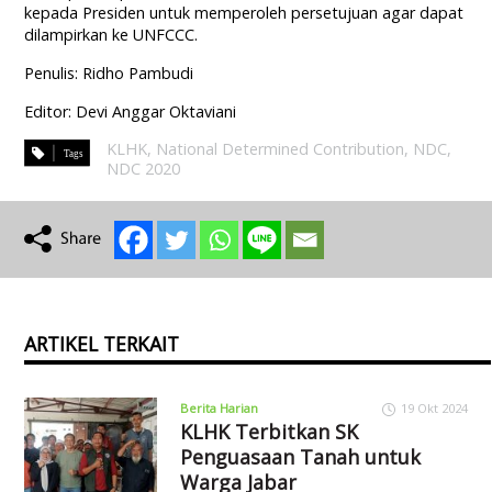
kepada Presiden untuk memperoleh persetujuan agar dapat
dilampirkan ke UNFCCC.
Penulis: Ridho Pambudi
Editor: Devi Anggar Oktaviani
KLHK
,
National Determined Contribution
,
NDC
,
NDC 2020
ARTIKEL TERKAIT
Berita Harian
19 Okt 2024
KLHK Terbitkan SK
Penguasaan Tanah untuk
Warga Jabar