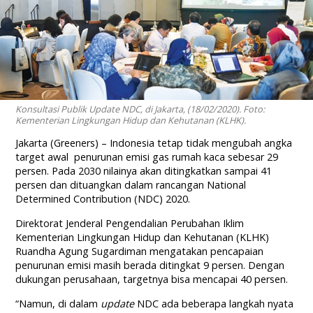
Konsultasi Publik Update NDC, di Jakarta, (18/02/2020). Foto:
Kementerian Lingkungan Hidup dan Kehutanan (KLHK).
Jakarta (Greeners) – Indonesia tetap tidak mengubah angka
target awal penurunan emisi gas rumah kaca sebesar 29
persen. Pada 2030 nilainya akan ditingkatkan sampai 41
persen dan dituangkan dalam rancangan National
Determined Contribution (NDC) 2020.
Direktorat Jenderal Pengendalian Perubahan Iklim
Kementerian Lingkungan Hidup dan Kehutanan (KLHK)
Ruandha Agung Sugardiman mengatakan pencapaian
penurunan emisi masih berada ditingkat 9 persen. Dengan
dukungan perusahaan, targetnya bisa mencapai 40 persen.
“Namun, di dalam
update
NDC ada beberapa langkah nyata