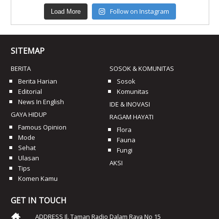
Follow on Instagram
Load More
SITEMAP
BERITA
SOSOK & KOMUNITAS
Berita Harian
Sosok
Editorial
Komunitas
News In English
IDE & INOVASI
GAYA HIDUP
RAGAM HAYATI
Famous Opinion
Flora
Mode
Fauna
Sehat
Fungi
Ulasan
AKSI
Tips
Komen Kamu
GET IN TOUCH
ADDRESS Jl. Taman Radio Dalam Raya No 15