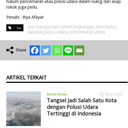
hukum pencemaran atau polusi udara dalam ruang dari asap
rokok juga perlu.
Penulis : Ihya Afayat
alat transportasi ramah lingkungan
,
bbm kotor
,
dampak polusi udara
,
pencemaran udara
ARTIKEL TERKAIT
Berita Harian
18 Jun 2026
Tangsel Jadi Salah Satu Kota
dengan Polusi Udara
Tertinggi di Indonesia