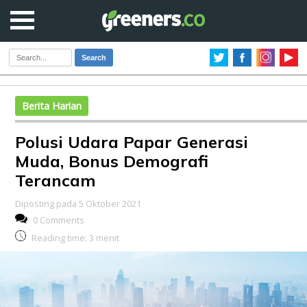
Search
Berita Harian
Polusi Udara Papar Generasi
Muda, Bonus Demografi
Terancam
Diposting pada 5 Oktober 2021
0 Comments
Reading time:
3
menit