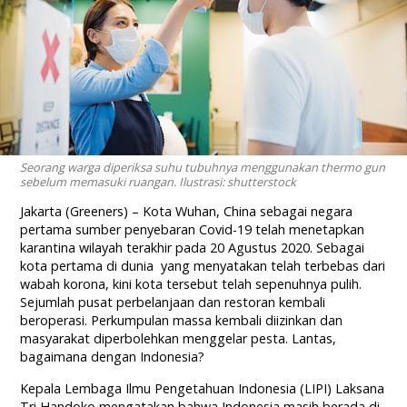
Seorang warga diperiksa suhu tubuhnya menggunakan thermo gun
sebelum memasuki ruangan. Ilustrasi: shutterstock
Jakarta (Greeners) – Kota Wuhan, China sebagai negara
pertama sumber penyebaran Covid-19 telah menetapkan
karantina wilayah terakhir pada 20 Agustus 2020. Sebagai
kota pertama di dunia yang menyatakan telah terbebas dari
wabah korona, kini kota tersebut telah sepenuhnya pulih.
Sejumlah pusat perbelanjaan dan restoran kembali
beroperasi. Perkumpulan massa kembali diizinkan dan
masyarakat diperbolehkan menggelar pesta. Lantas,
bagaimana dengan Indonesia?
Kepala Lembaga Ilmu Pengetahuan Indonesia (LIPI) Laksana
Tri Handoko mengatakan bahwa Indonesia masih berada di