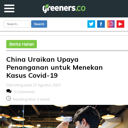
Search
Berita Harian
China Uraikan Upaya
Penanganan untuk Menekan
Kasus Covid-19
Diposting pada 27 Agustus 2020
0 Comments
Reading time:
3
menit