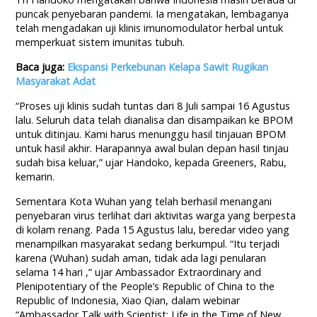
puncak penyebaran pandemi. Ia mengatakan, lembaganya
telah mengadakan uji klinis imunomodulator herbal untuk
memperkuat sistem imunitas tubuh.
Baca juga:
Ekspansi Perkebunan Kelapa Sawit Rugikan
Masyarakat Adat
“Proses uji klinis sudah tuntas dari 8 Juli sampai 16 Agustus
lalu. Seluruh data telah dianalisa dan disampaikan ke BPOM
untuk ditinjau. Kami harus menunggu hasil tinjauan BPOM
untuk hasil akhir. Harapannya awal bulan depan hasil tinjau
sudah bisa keluar,” ujar Handoko, kepada Greeners, Rabu,
kemarin.
Sementara Kota Wuhan yang telah berhasil menangani
penyebaran virus terlihat dari aktivitas warga yang berpesta
di kolam renang. Pada 15 Agustus lalu, beredar video yang
menampilkan masyarakat sedang berkumpul. “Itu terjadi
karena (Wuhan) sudah aman, tidak ada lagi penularan
selama 14 hari ,” ujar Ambassador Extraordinary and
Plenipotentiary of the People’s Republic of China to the
Republic of Indonesia, Xiao Qian, dalam webinar
“Ambassador Talk with Scientist: Life in the Time of New