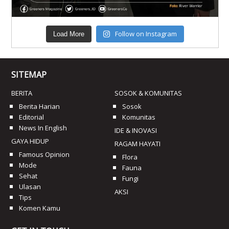
Follow on Instagram
Load More
SITEMAP
BERITA
SOSOK & KOMUNITAS
Berita Harian
Sosok
Editorial
Komunitas
News In English
IDE & INOVASI
GAYA HIDUP
RAGAM HAYATI
Famous Opinion
Flora
Mode
Fauna
Sehat
Fungi
Ulasan
AKSI
Tips
Komen Kamu