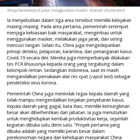
Warga berbelanja di pasar menggunakan masker. Ilustrasi: shutterstock
Ia menyebutkan dalam tiga area tersebut memiliki kebijakan
masing-masing. Pada area pertama, pemerintah setempat
menjaga kebiasaan baik masyarakat, mengimbau untuk
menggunakan masker, melakukan jaga jarak, dan sering
mencuci tangan. Selain itu, China juga mengedepankan
prinsip deteksi, pelaporan, karantina, dan penanganan kasus
Covid-19 secara dini. Mereka juga memperbanyak dilakukan
tes PCR khususnya kepada orang yang tergabung dalam
kelompok rentan. Sedangkan Indonesia, saat ini masih
mengandalkan pemakaian alat res cpat (
rapid test
) sebagai
pendeteksi virus korona.
Pemerintah China juga menindak tegas kepala daerah yang
tidak mampu mengendalikan lonjakan penyebaran kasus.
Kepala daerah yang gagal, kata Xiao, memiliki kemungkinan
besar akan diberhentikan dari jabatan. Ia juga menuturkan
untuk menghidupkan kembali produktivitas kerja, sejumlah
kegiatan dibuka satu demi satu. “Proyek pertama yang
dibuka adalah yang memiliki peran besar dalam
perekonomian negara dan kehidupan masyarakat China.