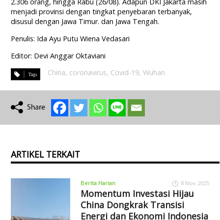
2.306 orang, hingga Rabu (26/08). Adapun DKI Jakarta masih
menjadi provinsi dengan tingkat penyebaran terbanyak,
disusul dengan Jawa Timur. dan Jawa Tengah.
Penulis: Ida Ayu Putu Wiena Vedasari
Editor: Devi Anggar Oktaviani
China
,
coronavirus
,
Covid-19
,
Wuhan
ARTIKEL TERKAIT
Berita Harian
8 Nov 2025
Momentum Investasi Hijau
China Dongkrak Transisi
Energi dan Ekonomi Indonesia