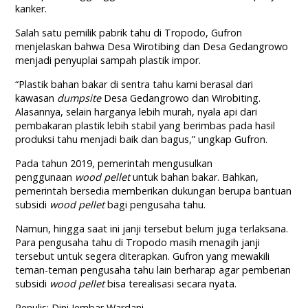
kanker.
Salah satu pemilik pabrik tahu di Tropodo, Gufron
menjelaskan bahwa Desa Wirotibing dan Desa Gedangrowo
menjadi penyuplai sampah plastik impor.
“Plastik bahan bakar di sentra tahu kami berasal dari
kawasan
dumpsite
Desa Gedangrowo dan Wirobiting.
Alasannya, selain harganya lebih murah, nyala api dari
pembakaran plastik lebih stabil yang berimbas pada hasil
produksi tahu menjadi baik dan bagus,” ungkap Gufron.
Pada tahun 2019, pemerintah mengusulkan
penggunaan
wood pellet
untuk bahan bakar. Bahkan,
pemerintah bersedia memberikan dukungan berupa bantuan
subsidi
wood pellet
bagi pengusaha tahu.
Namun, hingga saat ini janji tersebut belum juga terlaksana.
Para pengusaha tahu di Tropodo masih menagih janji
tersebut untuk segera diterapkan. Gufron yang mewakili
teman-teman pengusaha tahu lain berharap agar pemberian
subsidi
wood pellet
bisa terealisasi secara nyata.
Penulis: Dini Jembar Wardani