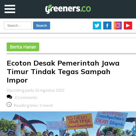
Search
Berita Harian
Ecoton Desak Pemerintah Jawa
Timur Tindak Tegas Sampah
Impor
Diposting pada 26 Agustus 2023
0 Comments
Reading time:
3
menit