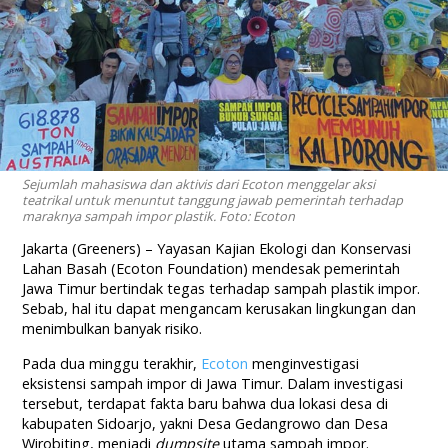
Sejumlah mahasiswa dan aktivis dari Ecoton menggelar aksi
teatrikal untuk menuntut tanggung jawab pemerintah terhadap
maraknya sampah impor plastik. Foto: Ecoton
Jakarta (Greeners) – Yayasan Kajian Ekologi dan Konservasi
Lahan Basah (Ecoton Foundation) mendesak pemerintah
Jawa Timur bertindak tegas terhadap sampah plastik impor.
Sebab, hal itu dapat mengancam kerusakan lingkungan dan
menimbulkan banyak risiko.
Pada dua minggu terakhir,
Ecoton
menginvestigasi
eksistensi sampah impor di Jawa Timur. Dalam investigasi
tersebut, terdapat fakta baru bahwa dua lokasi desa di
kabupaten Sidoarjo, yakni Desa Gedangrowo dan Desa
Wirobiting, menjadi
dumpsite
utama sampah impor.