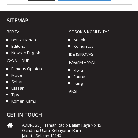
SITEMAP
BERITA
SOSOK & KOMUNITAS
Berita Harian
Sosok
Editorial
Komunitas
News In English
IDE & INOVASI
GAYA HIDUP
RAGAM HAYATI
Famous Opinion
Flora
Mode
Fauna
Sehat
Fungi
Ulasan
AKSI
Tips
Komen Kamu
GET IN TOUCH
ADDRESS Jl. Taman Radio Dalam Raya No 15
Gandaria Utara, Kebayoran Baru
Jakarta Selatan 12140