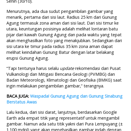
Senin (30/10).
Menurutnya, ada dua sudut pengambilan gambar yang
menarik, pertama dari sisi laut. Radius 25 km dari Gunung
Agung termasuk zona aman dari sisi laut. Dari sisi timur ke
utara, keuntungan posisinya adalah melihat lontaran batu
pijar dari kawah Gunung Agung dan pada waktu yang tepat
akan menghasilkan foto yang menakjubkan. Sedangkan dari
sisi utara ke timur pada radius 35 km zona aman dapat
melihat keindahan Gunung Batur dengan latar belakang
erupsi Gunung Agung.
“Tapi tentunya harus selalu
update
rekomendasi dari Pusat
Vulkanologi dan Mitigasi Bencana Geologi (PVMBG) dan
Badan Meteorologi, Klimatologi dan Geofisika (BMKG) saat
ingin melakukan pengambilan gambar,” terangnya.
BACA JUGA:
Waspada! Gunung Agung dan Gunung Sinabung
Berstatus Awas
Lalu kedua, dari sisi darat, lanjutnya, berdasarkan Google
Earth ada empat titik yang representatif untuk mengambil
gambar. Namun ada satu titik yakni dari Pura Lempuyang (±
1.100 mdpl) yang akan menghasilkan gambar indah dengan