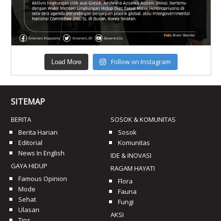
Follow on Instagram
Load More
SITEMAP
BERITA
SOSOK & KOMUNITAS
Berita Harian
Sosok
Editorial
Komunitas
News In English
IDE & INOVASI
GAYA HIDUP
RAGAM HAYATI
Famous Opinion
Flora
Mode
Fauna
Sehat
Fungi
Ulasan
AKSI
Tips