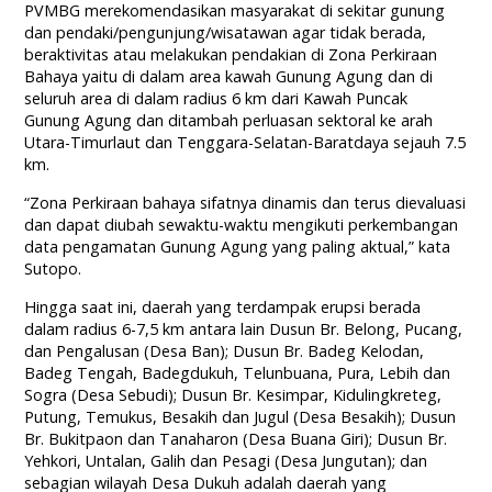
PVMBG merekomendasikan masyarakat di sekitar gunung
dan pendaki/pengunjung/wisatawan agar tidak berada,
beraktivitas atau melakukan pendakian di Zona Perkiraan
Bahaya yaitu di dalam area kawah Gunung Agung dan di
seluruh area di dalam radius 6 km dari Kawah Puncak
Gunung Agung dan ditambah perluasan sektoral ke arah
Utara-Timurlaut dan Tenggara-Selatan-Baratdaya sejauh 7.5
km.
“Zona Perkiraan bahaya sifatnya dinamis dan terus dievaluasi
dan dapat diubah sewaktu-waktu mengikuti perkembangan
data pengamatan Gunung Agung yang paling aktual,” kata
Sutopo.
Hingga saat ini, daerah yang terdampak erupsi berada
dalam radius 6-7,5 km antara lain Dusun Br. Belong, Pucang,
dan Pengalusan (Desa Ban); Dusun Br. Badeg Kelodan,
Badeg Tengah, Badegdukuh, Telunbuana, Pura, Lebih dan
Sogra (Desa Sebudi); Dusun Br. Kesimpar, Kidulingkreteg,
Putung, Temukus, Besakih dan Jugul (Desa Besakih); Dusun
Br. Bukitpaon dan Tanaharon (Desa Buana Giri); Dusun Br.
Yehkori, Untalan, Galih dan Pesagi (Desa Jungutan); dan
sebagian wilayah Desa Dukuh adalah daerah yang