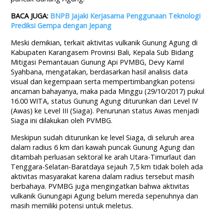
BACA JUGA:
BNPB Jajaki Kerjasama Penggunaan Teknologi
Prediksi Gempa dengan Jepang
Meski demikian, terkait aktivitas vulkanik Gunung Agung di
Kabupaten Karangasem Provinsi Bali, Kepala Sub Bidang
Mitigasi Pemantauan Gunung Api PVMBG, Devy Kamil
Syahbana, mengatakan, berdasarkan hasil analisis data
visual dan kegempaan serta mempertimbangkan potensi
ancaman bahayanya, maka pada Minggu (29/10/2017) pukul
16.00 WITA, status Gunung Agung diturunkan dari Level IV
(Awas) ke Level III (Siaga). Penurunan status Awas menjadi
Siaga ini dilakukan oleh PVMBG.
Meskipun sudah diturunkan ke level Siaga, di seluruh area
dalam radius 6 km dari kawah puncak Gunung Agung dan
ditambah perluasan sektoral ke arah Utara-Timurlaut dan
Tenggara-Selatan-Baratdaya sejauh 7,5 km tidak boleh ada
aktivitas masyarakat karena dalam radius tersebut masih
berbahaya. PVMBG juga mengingatkan bahwa aktivitas
vulkanik Gunungapi Agung belum mereda sepenuhnya dan
masih memiliki potensi untuk meletus.