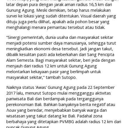
latar depan pura dengan jarak aman radius 16,5 km dari
Gunung Agung. Meski demikian, tetap harus melakukan
survei ke lokasi yang sudah ditentukan. Visual daerah yang
dituju juga perlu dilihat, apakah ada pohon besar yang
menghalangi menara pemantau tersebut atau tidak.
“Sinergi pemerintah, dunia usaha dan masyarakat sekitar
menjadi potensi sumber daya manusianya, sehingga turut
meningkatkan ekonomi desa tersebut. Jadi jangan takut,
dibalik kesulitan pasti ada keberkahan dari Sang Pencipta
Alam Semesta. Bagi masyarakat sekitar, beri jeda dengan
menjauh dari radius 12 km untuk Gunung Agung
melontarkan kekayaan pasir yang berlimpah untuk
masyarakat sekitar,” tambah Sutopo.
Naiknya status ‘Awas’ Gunung Agung pada 22 September
2017 lalu, menurut Sutopo mulai mengganggu aktivitas
pariwisata Bali dan berdampak pada terganggunya
perekonomian Bali. Bahkan banyaknya berita negatif atau
hoax
yang beredar, menyebabkan banyak warga dan
wisatasan yang takut datang ke Bali. Padahal zona
berbahaya yang ditetapkan PVMBG adalah radius 12 km dari
puncak Gunung Agung.